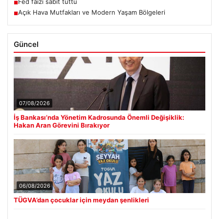
Fed faizi sabit tuttu
■
Açık Hava Mutfakları ve Modern Yaşam Bölgeleri
■
Güncel
07/08/2026
İş Bankası’nda Yönetim Kadrosunda Önemli Değişiklik:
Hakan Aran Görevini Bırakıyor
06/08/2026
TÜGVA’dan çocuklar için meydan şenlikleri