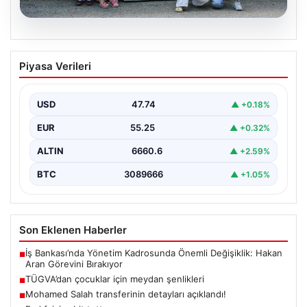
06.08.2026
TÜGVA’dan çocuklar için meydan
Piyasa Verileri
şenlikleri
USD
47.74
▲ +0.18%
EUR
55.25
▲ +0.32%
ALTIN
6660.6
▲ +2.59%
BTC
3089666
▲ +1.05%
Son Eklenen Haberler
İş Bankası’nda Yönetim Kadrosunda Önemli Değişiklik: Hakan
■
Aran Görevini Bırakıyor
TÜGVA’dan çocuklar için meydan şenlikleri
■
Mohamed Salah transferinin detayları açıklandı!
■