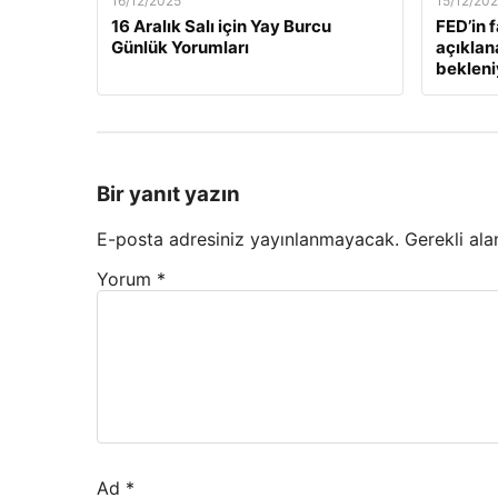
16/12/2025
15/12/20
16 Aralık Salı için Yay Burcu
FED’in 
Günlük Yorumları
açıklan
bekleni
Bir yanıt yazın
E-posta adresiniz yayınlanmayacak.
Gerekli ala
Yorum
*
Ad
*