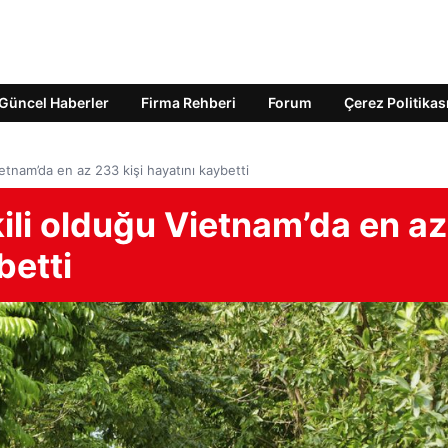
Güncel Haberler
Firma Rehberi
Forum
Çerez Politikas
etnam’da en az 233 kişi hayatını kaybetti
ili olduğu Vietnam’da en az
betti