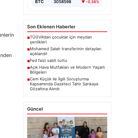
BTC
3058598
▼ -0.36%
Son Eklenen Haberler
nlerin
TÜGVA’dan çocuklar için meydan
■
şenlikleri
Mohamed Salah transferinin detayları
■
açıklandı!
inden
Fed faizi sabit tuttu
■
Açık Hava Mutfakları ve Modern Yaşam
■
Bölgeleri
Cem Küçük ile İlgili Soruşturma
■
Kapsamında Gazeteci Tahir Sarıkaya
i
Gözaltına Alındı
Güncel