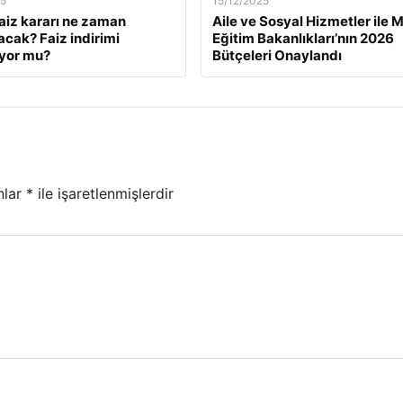
25
15/12/2025
faiz kararı ne zaman
Aile ve Sosyal Hizmetler ile Mi
acak? Faiz indirimi
Eğitim Bakanlıkları’nın 2026
yor mu?
Bütçeleri Onaylandı
nlar
*
ile işaretlenmişlerdir