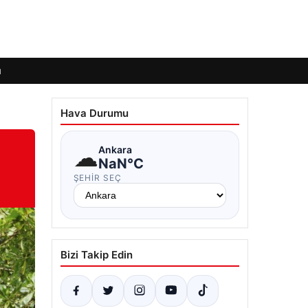
ı
Hava Durumu
☁
Ankara
NaN°C
ŞEHIR SEÇ
Bizi Takip Edin