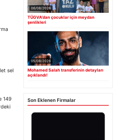
06/08/2026
TÜGVA’dan çocuklar için meydan
şenlikleri
arma
05/08/2026
et sel
Mohamed Salah transferinin detayları
açıklandı!
e 149
Son Eklenen Firmalar
rdeki