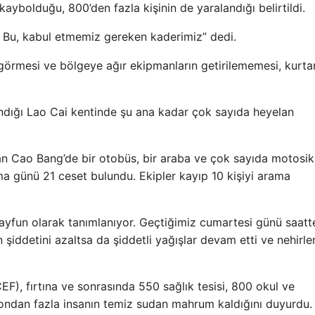
aybolduğu, 800’den fazla kişinin de yaralandığı belirtildi.
t. Bu, kabul etmemiz gereken kaderimiz” dedi.
 görmesi ve bölgeye ağır ekipmanların getirilememesi, kurt
ndığı Lao Cai kentinde şu ana kadar çok sayıda heyelan
an Cao Bang’de bir otobüs, bir araba ve çok sayıda motosikl
ma günü 21 ceset bulundu. Ekipler kayıp 10 kişiyi arama
tayfun olarak tanımlanıyor. Geçtiğimiz cumartesi günü saatt
 şiddetini azaltsa da şiddetli yağışlar devam etti ve nehirle
F), fırtına ve sonrasında 550 sağlık tesisi, 800 okul ve
ondan fazla insanın temiz sudan mahrum kaldığını duyurdu.