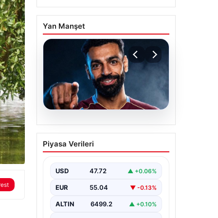
Yan Manşet
05.08.2026
Mohamed Salah
Piyasa Verileri
transferinin detayları
açıklandı!
USD
47.72
▲ +0.06%
rest
EUR
55.04
▼ -0.13%
ALTIN
6499.2
▲ +0.10%