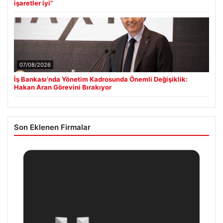
işaretler iyi”
07/08/2026
İş Bankası’nda Yönetim Kadrosunda Önemli Değişiklik:
Hakan Aran Görevini Bırakıyor
Son Eklenen Firmalar