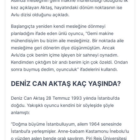
Aslında mesleğinin gemi makine mühendisliği olduğunu ilk
kez açıklayan Aktaş, hayatındaki dönüm noktasının ise
Avlu dizisi olduğunu açıkladı.
Başlangıçta yeniden kendi mesleğine dönmeyi
planladığını ifade eden ünlü oyuncu, “Gemi makine
mühendisiyim bu bizim aile mesleğimiz. Bir noktada aile
mesleğime geri dönerim diye düşünmüştüm. Ancak
Avlu’da çok benim içime işleyen bir sahneyi oynadım.
Kendimden çıktığım bir andı benim için çok özeldi. Ondan
sonra buymuş dedim, oyunculuk” ifadelerini kullandı.
DENİZ CAN AKTAŞ KAÇ YAŞINDA?
Deniz Can Aktaş 28 Temmuz 1993 yılında İstanbul’da
doğdu. Yakışıklı oyuncu kendini bir söyleşide şöyle
anlamıştı:
“Doğma büyüme İstanbulluyum, ailem 1964 senesinde
İstanbul’a yerleşmişler. Anne-babam Kastamonu İnebolu’lu
o yüzden aslen bende oralı sayılırım. Piri Reis Üniversitesi