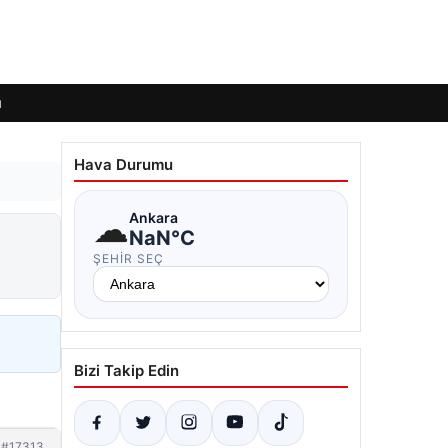
ı
Hava Durumu
☁
Ankara
NaN°C
ŞEHIR SEÇ
Bizi Takip Edin
#17313