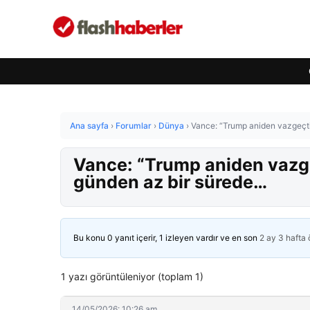
Ana sayfa
›
Forumlar
›
Dünya
›
Vance: “Trump aniden vazgeçti”
Vance: “Trump aniden vazgeç
günden az bir sürede…
Bu konu 0 yanıt içerir, 1 izleyen vardır ve en son
2 ay 3 hafta
1 yazı görüntüleniyor (toplam 1)
14/05/2026: 10:26 am