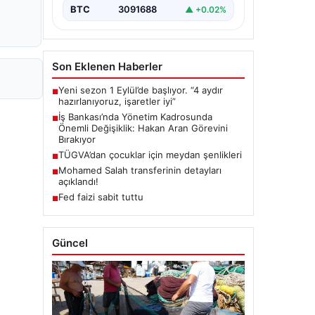
BTC
3091688
▲ +0.02%
Son Eklenen Haberler
Yeni sezon 1 Eylül’de başlıyor. “4 aydır
■
hazırlanıyoruz, işaretler iyi”
İş Bankası’nda Yönetim Kadrosunda
■
Önemli Değişiklik: Hakan Aran Görevini
Bırakıyor
TÜGVA’dan çocuklar için meydan şenlikleri
■
Mohamed Salah transferinin detayları
■
açıklandı!
Fed faizi sabit tuttu
■
Güncel