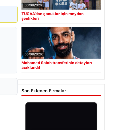
06/08/2026
TÜGVA’dan çocuklar için meydan
şenlikleri
05/08/2026
Mohamed Salah transferinin detayları
açıklandı!
Son Eklenen Firmalar