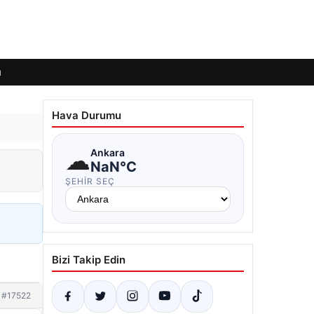
ı
Hava Durumu
☁
Ankara
NaN°C
ŞEHIR SEÇ
Bizi Takip Edin
#17522