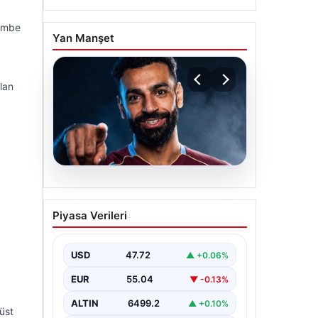
şembe
Yan Manşet
lan
05.08.2026
Mohamed Salah
Piyasa Verileri
transferinin detayları
açıklandı!
USD
47.72
▲ +0.06%
EUR
55.04
▼ -0.13%
ALTIN
6499.2
▲ +0.10%
tüst