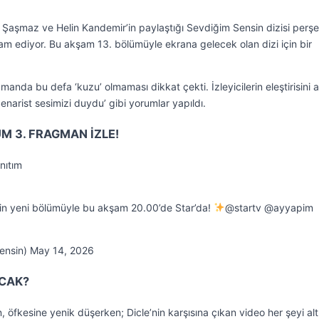
aç Şaşmaz ve Helin Kandemir’in paylaştığı Sevdiğim Sensin dizisi per
ediyor. Bu akşam 13. bölümüyle ekrana gelecek olan dizi için bir
anda bu defa ‘kuzu’ olmaması dikkat çekti. İzleyicilerin eleştirisini a
enarist sesimizi duydu’ gibi yorumlar yapıldı.
ÜM 3. FRAGMAN İZLE!
nıtım
in yeni bölümüyle bu akşam 20.00’de Star’da!
@startv @ayyapim
ensin) May 14, 2026
ACAK?
kan, öfkesine yenik düşerken; Dicle’nin karşısına çıkan video her şeyi al