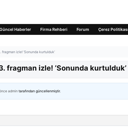
Güncel Haberler
Firma Rehberi
Forum
Çerez Politikas
 fragman izle! ‘Sonunda kurtulduk’
. fragman izle! ‘Sonunda kurtulduk’
 önce
admin
tarafından güncellenmiştir.