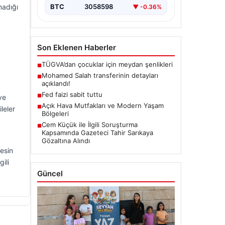
madığı
BTC
3058598
▼ -0.36%
Son Eklenen Haberler
TÜGVA’dan çocuklar için meydan şenlikleri
■
Mohamed Salah transferinin detayları
■
açıklandı!
Fed faizi sabit tuttu
■
ve
Açık Hava Mutfakları ve Modern Yaşam
■
leler
Bölgeleri
Cem Küçük ile İlgili Soruşturma
■
Kapsamında Gazeteci Tahir Sarıkaya
Gözaltına Alındı
esin
ili
Güncel