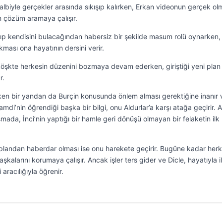
 kalbiyle gerçekler arasında sıkışıp kalırken, Erkan videonun gerçek ol
n çözüm aramaya çalışır.
şıp kendisini bulacağından habersiz bir şekilde masum rolü oynarken,
çıkması ona hayatının dersini verir.
 köşkte herkesin düzenini bozmaya devam ederken, giriştiği yeni plan
r.
ırken bir yandan da Burçin konusunda önlem alması gerektiğine inanır 
mdi’nin öğrendiği başka bir bilgi, onu Aldurlar’a karşı atağa geçirir. Ai
da, İnci’nin yaptığı bir hamle geri dönüşü olmayan bir felaketin ilk
 plandan haberdar olması ise onu harekete geçirir. Bugüne kadar herk
kalarını korumaya çalışır. Ancak işler ters gider ve Dicle, hayatıyla ilg
 aracılığıyla öğrenir.