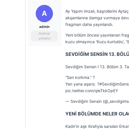
Ay Yapım imzalı, başrollerini Ayt
A
akşamlarına damga vurmaya devam 
fragman daha yayınlandı.
admin
Anahtar
Yeni bölüm öncesi yayınlanan fragm
yönetici
kuzu olmayınca ‘Kuzu kurtuldu’, ‘S
SEVDİĞİM SENSİN 13. BÖL
Sevdiğim Sensin I 13. Bölüm 3. Ta
“Sen korkma.” ?
Yan yana aşarız. ?#SevdiğimSens
pic.twitter.com/qleTkkOpEY
— Sevdiğim Sensin (@_sevdigims
YENİ BÖLÜMDE NELER OL
Kadir’in aşk itirafıyla sarsılan Er