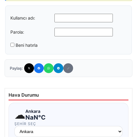
Kullanıcı adı:
Parola:
Beni hatırla
Paylaş:
Hava Durumu
☁
Ankara
NaN°C
ŞEHIR SEÇ