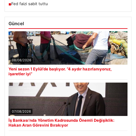
Fed faizi sabit tuttu
■
Güncel
08/08/2026
Yeni sezon 1 Eylül’de başlıyor. “4 aydır hazırlanıyoruz,
işaretler iyi”
07/08/2026
İş Bankası’nda Yönetim Kadrosunda Önemli Değişiklik:
Hakan Aran Görevini Bırakıyor