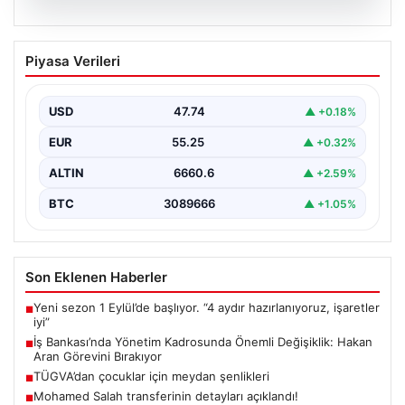
07.08.2026
İş Bankası’nda Yönetim Kadrosunda
Piyasa Verileri
Önemli Değişiklik: Hakan Aran Görevini
Bırakıyor
USD
47.74
▲ +0.18%
Türkiye'nin köklü finans kuruluşlarından İş Bankası'nda
üst düzey bir görev değişikliği yaşandı. Bankanın
EUR
55.25
▲ +0.32%
Genel…
ALTIN
6660.6
▲ +2.59%
BTC
3089666
▲ +1.05%
Son Eklenen Haberler
Yeni sezon 1 Eylül’de başlıyor. “4 aydır hazırlanıyoruz, işaretler
■
iyi”
İş Bankası’nda Yönetim Kadrosunda Önemli Değişiklik: Hakan
■
Aran Görevini Bırakıyor
TÜGVA’dan çocuklar için meydan şenlikleri
■
Mohamed Salah transferinin detayları açıklandı!
■