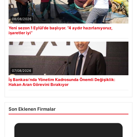
08/08/2026
Yeni sezon 1 Eylül’de başlıyor. “4 aydır hazırlanıyoruz,
işaretler iyi”
07/08/2026
İş Bankası’nda Yönetim Kadrosunda Önemli Değişiklik:
Hakan Aran Görevini Bırakıyor
Son Eklenen Firmalar