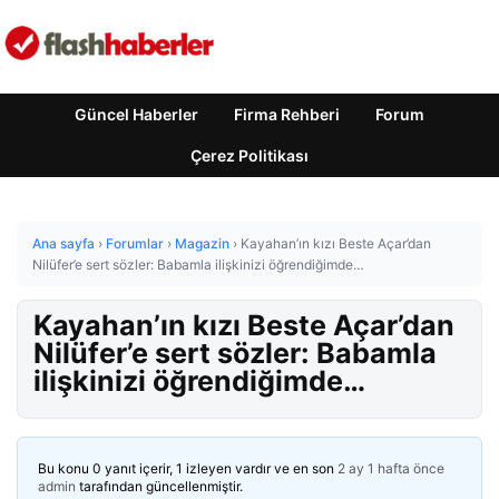
Güncel Haberler
Firma Rehberi
Forum
Çerez Politikası
Ana sayfa
›
Forumlar
›
Magazin
›
Kayahan’ın kızı Beste Açar’dan
Nilüfer’e sert sözler: Babamla ilişkinizi öğrendiğimde…
Kayahan’ın kızı Beste Açar’dan
Nilüfer’e sert sözler: Babamla
ilişkinizi öğrendiğimde…
Bu konu 0 yanıt içerir, 1 izleyen vardır ve en son
2 ay 1 hafta önce
admin
tarafından güncellenmiştir.