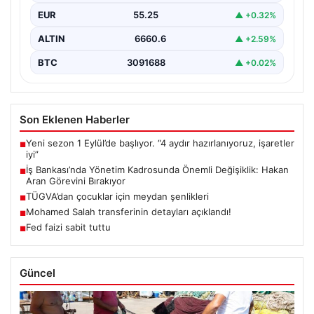
üst düzey bir görev değişikliği yaşandı. Bankanın
EUR
55.25
▲ +0.32%
Genel…
ALTIN
6660.6
▲ +2.59%
BTC
3091688
▲ +0.02%
Son Eklenen Haberler
Yeni sezon 1 Eylül’de başlıyor. “4 aydır hazırlanıyoruz, işaretler
■
iyi”
İş Bankası’nda Yönetim Kadrosunda Önemli Değişiklik: Hakan
■
Aran Görevini Bırakıyor
TÜGVA’dan çocuklar için meydan şenlikleri
■
Mohamed Salah transferinin detayları açıklandı!
■
Fed faizi sabit tuttu
■
Güncel