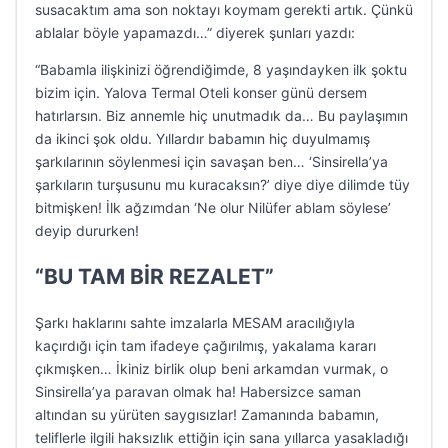
susacaktım ama son noktayı koymam gerekti artık. Çünkü
ablalar böyle yapamazdı…” diyerek şunları yazdı:
“Babamla ilişkinizi öğrendiğimde, 8 yaşındayken ilk şoktu
bizim için. Yalova Termal Oteli konser günü dersem
hatırlarsın. Biz annemle hiç unutmadık da… Bu paylaşımın
da ikinci şok oldu. Yıllardır babamın hiç duyulmamış
şarkılarının söylenmesi için savaşan ben… ‘Sinsirella’ya
şarkıların turşusunu mu kuracaksın?’ diye diye dilimde tüy
bitmişken! İlk ağzımdan ‘Ne olur Nilüfer ablam söylese’
deyip dururken!
“BU TAM BİR REZALET”
Şarkı haklarını sahte imzalarla MESAM aracılığıyla
kaçırdığı için tam ifadeye çağırılmış, yakalama kararı
çıkmışken… İkiniz birlik olup beni arkamdan vurmak, o
Sinsirella’ya paravan olmak ha! Habersizce saman
altından su yürüten saygısızlar! Zamanında babamın,
teliflerle ilgili haksızlık ettiğin için sana yıllarca yasakladığı