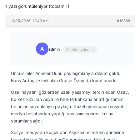
1 yazı görüntüleniyor (toplam 1)
12/05/2026: 12:43 am
#16888
A
admin
Anahtar yönetici
Ünlü isimler Anneler Günü paylaşımlarıyla dikkat çekti.
Barış Arduç ile evli olan Gupse Özay da kural bozdu.
Özel hayatını gözlerden uzak yaşamayı tercih eden Özay,
bu kez kızı Jan Asya ile birlikte kahkahalar attığı samimi
bir anları sevenleriyle paylaştı. Güzel oyuncunun sosyal
medya hesabından yaptığı paylaşım sonrası kızına
yorumlar yağdı.
Sosyal medyada küçük Jan Asya’nın mimikleri annesine
benzetilirken “Aynı babası” yorumları da dikkat çekti.