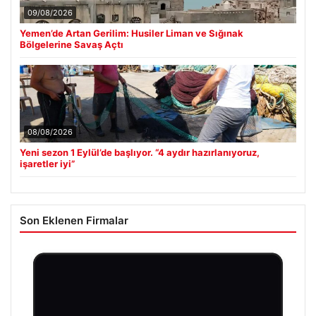
09/08/2026
Yemen’de Artan Gerilim: Husiler Liman ve Sığınak
Bölgelerine Savaş Açtı
08/08/2026
Yeni sezon 1 Eylül’de başlıyor. “4 aydır hazırlanıyoruz,
işaretler iyi”
Son Eklenen Firmalar