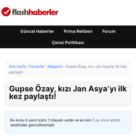
Güncel Haberler
Firma Rehberi
Forum
Çerez Politikası
Ana sayfa
›
Forumlar
›
Magazin
›
Gupse Özay, kızı Jan Asya’yı ilk kez
paylaştı!
Gupse Özay, kızı Jan Asya’yı ilk
kez paylaştı!
Bu konu 0 yanıt içerir, 1 izleyen vardır ve en son
3 ay önce
admin
tarafından güncellenmiştir.