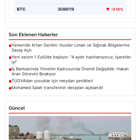
BTC
3088119
▼ -0.16%
Son Eklenen Haberler
Yemen’de Artan Gerilim: Husiler Liman ve Sığınak Bölgelerine
■
Savaş Açtı
Yeni sezon 1 Eylül’de başlıyor. “4 aydır hazırlanıyoruz, işaretler
■
iyi”
İş Bankası’nda Yönetim Kadrosunda Önemli Değişiklik: Hakan
■
Aran Görevini Bırakıyor
TÜGVA’dan çocuklar için meydan şenlikleri
■
Mohamed Salah transferinin detayları açıklandı!
■
Güncel