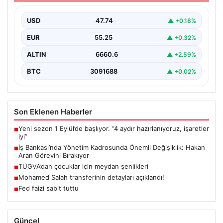
Bırakıyor
USD
47.74
▲ +0.18%
Türkiye'nin köklü finans kuruluşlarından İş Bankası'nda
üst düzey bir görev değişikliği yaşandı. Bankanın
EUR
55.25
▲ +0.32%
Genel…
ALTIN
6660.6
▲ +2.59%
BTC
3091688
▲ +0.02%
Son Eklenen Haberler
Yeni sezon 1 Eylül’de başlıyor. “4 aydır hazırlanıyoruz, işaretler
■
iyi”
İş Bankası’nda Yönetim Kadrosunda Önemli Değişiklik: Hakan
■
Aran Görevini Bırakıyor
TÜGVA’dan çocuklar için meydan şenlikleri
■
Mohamed Salah transferinin detayları açıklandı!
■
Fed faizi sabit tuttu
■
Güncel