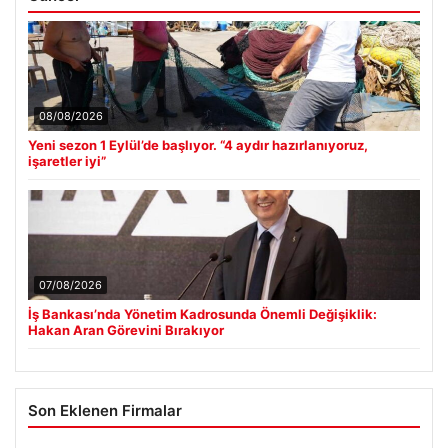
08/08/2026
Yeni sezon 1 Eylül’de başlıyor. “4 aydır hazırlanıyoruz,
işaretler iyi”
07/08/2026
İş Bankası’nda Yönetim Kadrosunda Önemli Değişiklik:
Hakan Aran Görevini Bırakıyor
Son Eklenen Firmalar