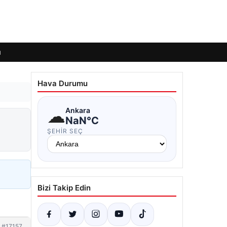
ı
Hava Durumu
☁
Ankara
NaN°C
ŞEHIR SEÇ
Bizi Takip Edin
#17157