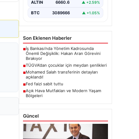
ALTIN
6660.6
▲ +2.59%
BTC
3089666
▲ +1.05%
Son Eklenen Haberler
İş Bankası’nda Yönetim Kadrosunda
■
Önemli Değişiklik: Hakan Aran Görevini
Bırakıyor
TÜGVA’dan çocuklar için meydan şenlikleri
■
Mohamed Salah transferinin detayları
■
açıklandı!
Fed faizi sabit tuttu
■
Açık Hava Mutfakları ve Modern Yaşam
■
Bölgeleri
Güncel