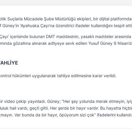
ik Suçlarla Mücadele Şube Müdürlüğü ekipleri, bir dijital platformda
Güney’in ‘Ayahuska Çayı’na özendirici ifadeler kullandığını tespit etti
 Çayı’ içerisinde bulunan DMT maddesinin, yasaklı maddeler arasında
vamında gözaltına alınarak adliyeye sevk edilen Yusuf Güney 9 Nisan’
TAHLİYE
kontrol hükümleri uygulanarak tahliye edilmesine karar verildi.
bir video çekip yayınladı. Güney; “Her şey yolunda merak etmeyin, iyi
luk hali vardı, geçti gitti. Her şerde bir hayır vardır. Bu hayatta hiçbi
ayın. Var bunda da bir hayır, öpüyorum sizi çok” ifadelerini kullandı