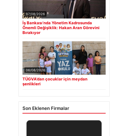
07/08/2026
İş Bankası’nda Yönetim Kadrosunda
Önemli Değişiklik: Hakan Aran Görevini
Bırakıyor
06/08/2026
TÜGVA’dan çocuklar için meydan
şenlikleri
Son Eklenen Firmalar