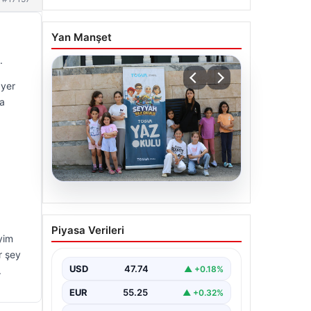
Yan Manşet
.
 yer
da
06.08.2026
TÜGVA’dan çocuklar için
Piyasa Verileri
meydan şenlikleri
yim
r şey
USD
47.74
▲ +0.18%
.
EUR
55.25
▲ +0.32%