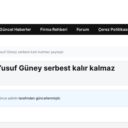
Güncel Haberler
Firma Rehberi
Forum
Çerez Politikas
usuf Güney serbest kalır kalmaz paylaştı
Yusuf Güney serbest kalır kalmaz
 önce
admin
tarafından güncellenmiştir.