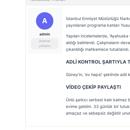
İstanbul Emniyet Müdürlüğü Narkot
A
yayınlanan programa katılan Yusuf 
admin
Yapılan incelemelerde, ‘Ayahuska
Anahtar
aldığı belirlendi. Çalışmaların de
yönetici
çıkarıldığı mahkemece tutuklandı.
ADLİ KONTROL ŞARTIYLA 
Güney’in, ‘ev hapsi’ şeklinde adli 
VİDEO ÇEKİP PAYLAŞTI
Ünlü şarkıcı serbest kalır kalmaz 
evime geldim. 33 günlük bir tutuklu
amaçsız ve sebepsiz değildir unutm