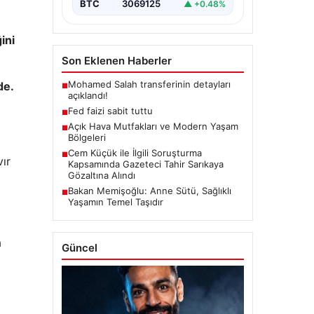
BTC
3069125
▲ +0.48%
ini
Son Eklenen Haberler
Mohamed Salah transferinin detayları
de.
■
açıklandı!
Fed faizi sabit tuttu
■
Açık Hava Mutfakları ve Modern Yaşam
■
Bölgeleri
Cem Küçük ile İlgili Soruşturma
■
vır
Kapsamında Gazeteci Tahir Sarıkaya
Gözaltına Alındı
Bakan Memişoğlu: Anne Sütü, Sağlıklı
■
Yaşamın Temel Taşıdır
a
Güncel