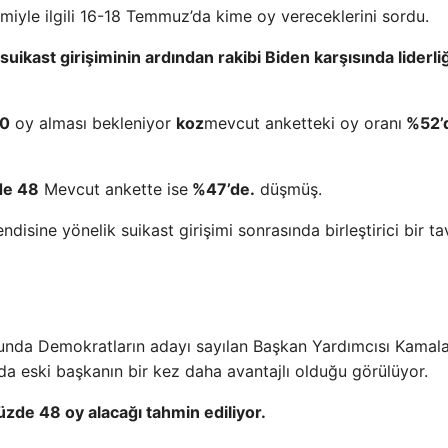
iyle ilgili 16-18 Temmuz’da kime oy vereceklerini sordu.
ikast girişiminin ardından rakibi Biden karşısında liderliğ
50
oy alması bekleniyor
koz
mevcut anketteki oy oranı
%52’
e 48
Mevcut ankette ise
%47’de.
düşmüş.
isine yönelik suikast girişimi sonrasında birleştirici bir ta
munda Demokratların adayı sayılan Başkan Yardımcısı Kamal
a eski başkanın bir kez daha avantajlı olduğu görülüyor.
zde 48 oy alacağı tahmin ediliyor.