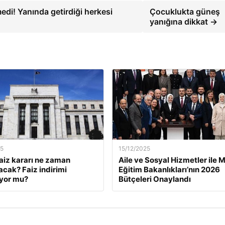
di! Yanında getirdiği herkesi
Çocuklukta güneş
yanığına dikkat →
25
15/12/2025
faiz kararı ne zaman
Aile ve Sosyal Hizmetler ile Mi
acak? Faiz indirimi
Eğitim Bakanlıkları’nın 2026
yor mu?
Bütçeleri Onaylandı