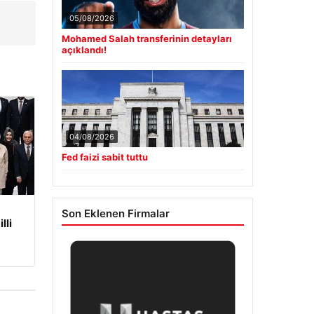
05/08/2026
Mohamed Salah transferinin detayları
açıklandı!
04/08/2026
Fed faizi sabit tuttu
Son Eklenen Firmalar
lli