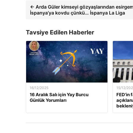
← Arda Güler kimseyi gözyaşlarından esirgeme
İspanya’ya kovdu çünkü… İspanya La Liga
Tavsiye Edilen Haberler
16/12/2025
15/12/20
16 Aralık Salı için Yay Burcu
FED’in 
Günlük Yorumları
açıklan
bekleni