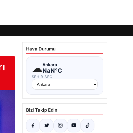
ı
Hava Durumu
rı
☁
Ankara
NaN°C
ŞEHIR SEÇ
Bizi Takip Edin