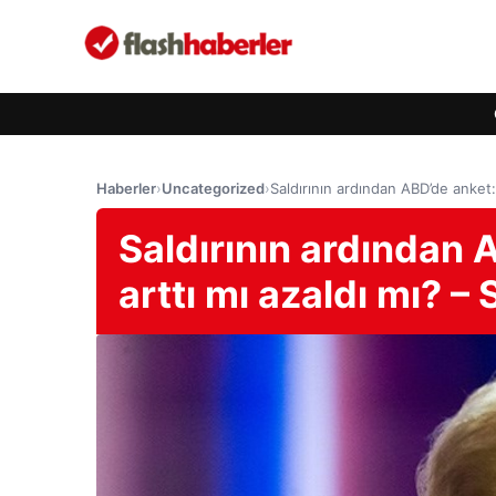
Haberler
›
Uncategorized
›
Saldırının ardından ABD’de anket:
Saldırının ardından 
arttı mı azaldı mı? –