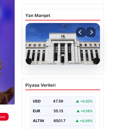
Yan Manşet
04.08.2026
Fed faizi sabit tuttu
Piyasa Verileri
USD
47.59
▲ +0.02%
EUR
55.13
▲ +0.16%
rest
ALTIN
6501.7
▲ +0.09%