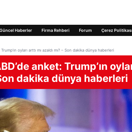
Güncel Haberler
Firma Rehberi
Forum
Çerez Politikas
 Trump’ın oyları arttı mı azaldı mı? – Son dakika dünya haberleri
ABD’de anket: Trump’ın oyla
 Son dakika dünya haberleri