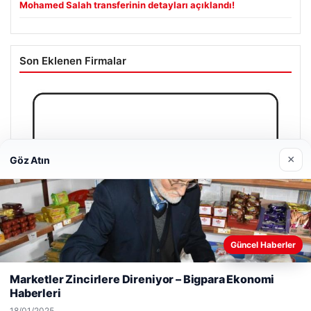
Mohamed Salah transferinin detayları açıklandı!
Son Eklenen Firmalar
×
Göz Atın
Güncel Haberler
Web sitemizi nasıl kullandığınızı daha iyi anlayabilmek,
deneyiminizi kişiselleştirmek ve geliştirmek amacıyla çerezler
Marketler Zincirlere Direniyor – Bigpara Ekonomi
kullanıyoruz.
Çerez Politikamız
Haberleri
Reddet
Kabul Et
18/01/2025