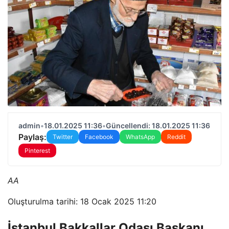
admin
•
18.01.2025 11:36
•
Güncellendi: 18.01.2025 11:36
Paylaş:
Twitter
Facebook
WhatsApp
Reddit
Pinterest
AA
Oluşturulma tarihi: 18 Ocak 2025 11:20
İstanbul Bakkallar Odası Başkanı