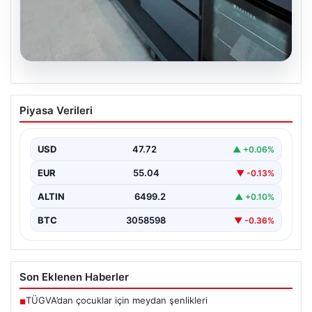
04.08.2026
Açık Hava Mutfakları ve Modern Yaşam
Piyasa Verileri
Bölgeleri
Doğal hava yaşamı günümüzde büyük bir dönüşüm
sürdürmektedir. Özellikle özel evlerde bulunan
USD
47.72
▲ +0.06%
kullanıcılar, bahçe…
EUR
55.04
▼ -0.13%
ALTIN
6499.2
▲ +0.10%
BTC
3058598
▼ -0.36%
Son Eklenen Haberler
TÜGVA’dan çocuklar için meydan şenlikleri
■