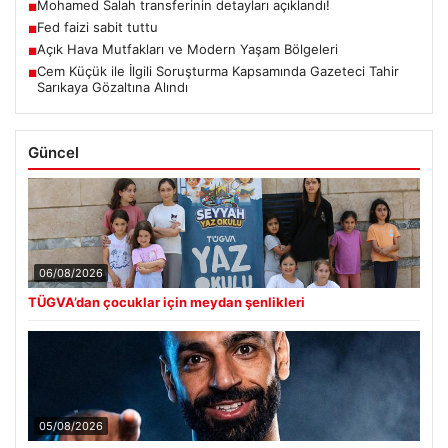
Mohamed Salah transferinin detayları açıklandı!
■
Fed faizi sabit tuttu
■
Açık Hava Mutfakları ve Modern Yaşam Bölgeleri
■
Cem Küçük ile İlgili Soruşturma Kapsamında Gazeteci Tahir
■
Sarıkaya Gözaltına Alındı
Güncel
06/08/2026
TÜGVA’dan çocuklar için meydan şenlikleri
05/08/2026