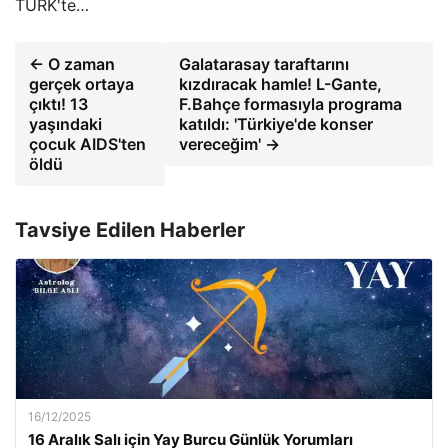
TÜRK'te…
← O zaman
Galatarasay taraftarını
gerçek ortaya
kızdıracak hamle! L-Gante,
çıktı! 13
F.Bahçe formasıyla programa
yaşındaki
katıldı: 'Türkiye'de konser
çocuk AIDS'ten
vereceğim' →
öldü
Tavsiye Edilen Haberler
16/12/2025
16 Aralık Salı için Yay Burcu Günlük Yorumları