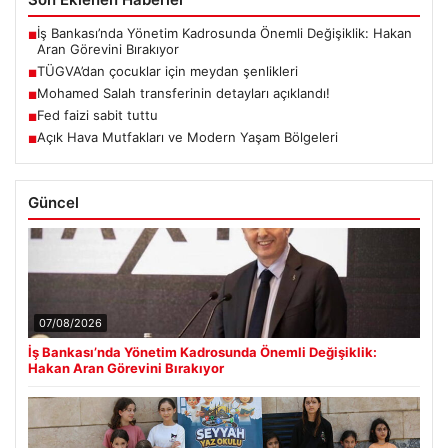
İş Bankası’nda Yönetim Kadrosunda Önemli Değişiklik: Hakan
■
Aran Görevini Bırakıyor
TÜGVA’dan çocuklar için meydan şenlikleri
■
Mohamed Salah transferinin detayları açıklandı!
■
Fed faizi sabit tuttu
■
Açık Hava Mutfakları ve Modern Yaşam Bölgeleri
■
Güncel
07/08/2026
İş Bankası’nda Yönetim Kadrosunda Önemli Değişiklik:
Hakan Aran Görevini Bırakıyor