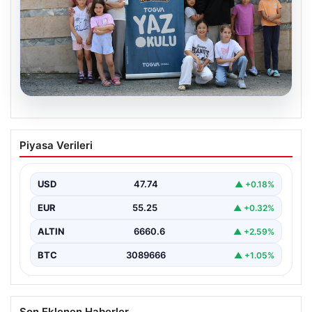
06.08.2026
TÜGVA’dan çocuklar için meydan
Piyasa Verileri
şenlikleri
USD
47.74
▲ +0.18%
EUR
55.25
▲ +0.32%
ALTIN
6660.6
▲ +2.59%
BTC
3089666
▲ +1.05%
Son Eklenen Haberler