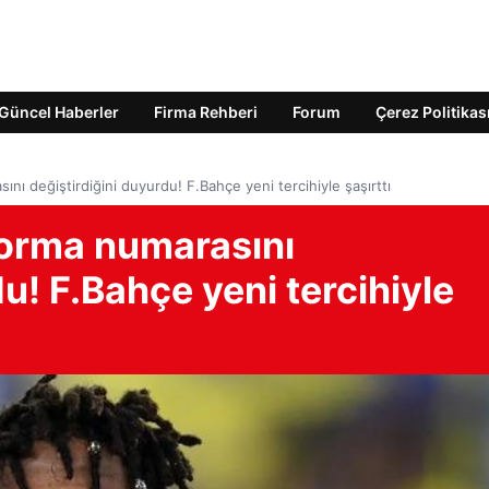
Güncel Haberler
Firma Rehberi
Forum
Çerez Politikas
nı değiştirdiğini duyurdu! F.Bahçe yeni tercihiyle şaşırttı
forma numarasını
u! F.Bahçe yeni tercihiyle