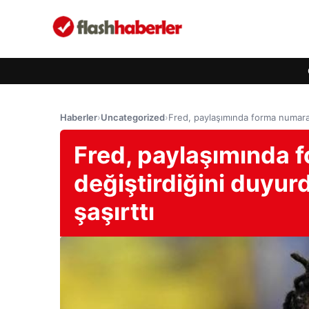
Haberler
›
Uncategorized
›
Fred, paylaşımında forma numarası
Fred, paylaşımında 
değiştirdiğini duyurd
şaşırttı