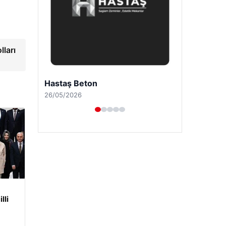
lları
Prenses Night Club
29/04/2026
lli