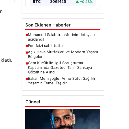
BTC
3069125
▲ +0.48%
an
Son Eklenen Haberler
Mohamed Salah transferinin detayları
■
açıklandı!
Fed faizi sabit tuttu
■
Açık Hava Mutfakları ve Modern Yaşam
■
Bölgeleri
kladı.
Cem Küçük ile İlgili Soruşturma
■
Kapsamında Gazeteci Tahir Sarıkaya
Gözaltına Alındı
Bakan Memişoğlu: Anne Sütü, Sağlıklı
■
Yaşamın Temel Taşıdır
Güncel