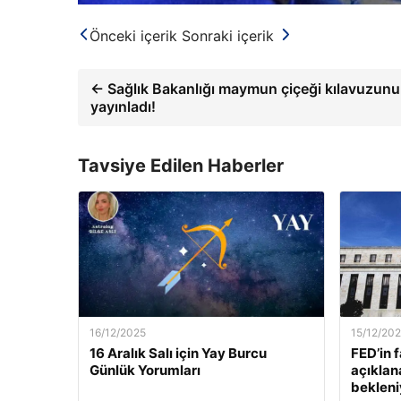
Önceki içerik
Sonraki içerik
← Sağlık Bakanlığı maymun çiçeği kılavuzunu
yayınladı!
Tavsiye Edilen Haberler
16/12/2025
15/12/20
16 Aralık Salı için Yay Burcu
FED’in 
Günlük Yorumları
açıklan
bekleni