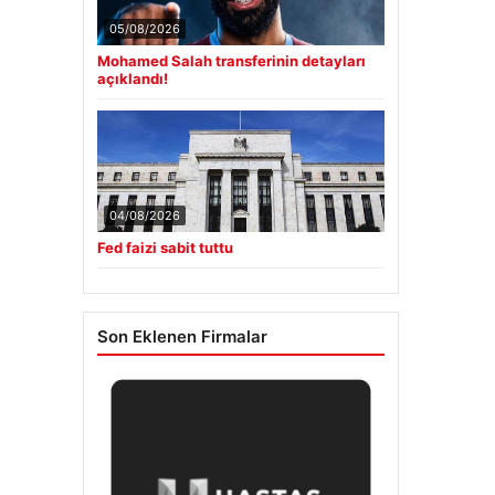
05/08/2026
Mohamed Salah transferinin detayları
açıklandı!
04/08/2026
Fed faizi sabit tuttu
Son Eklenen Firmalar