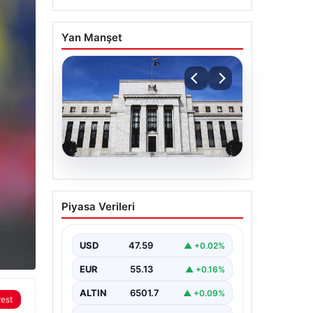
Yan Manşet
04.08.2026
Fed faizi sabit tuttu
Piyasa Verileri
USD
47.59
▲ +0.02%
EUR
55.13
▲ +0.16%
ALTIN
6501.7
▲ +0.09%
rest