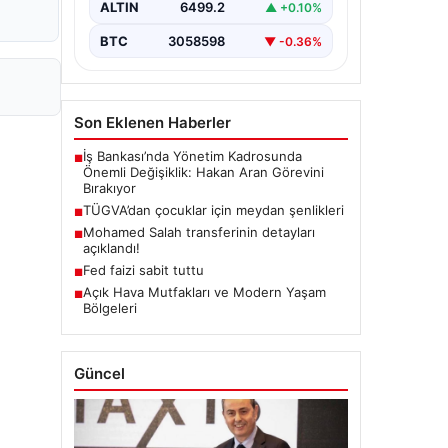
ALTIN
6499.2
▲ +0.10%
BTC
3058598
▼ -0.36%
Son Eklenen Haberler
İş Bankası’nda Yönetim Kadrosunda
■
Önemli Değişiklik: Hakan Aran Görevini
Bırakıyor
TÜGVA’dan çocuklar için meydan şenlikleri
■
Mohamed Salah transferinin detayları
■
açıklandı!
Fed faizi sabit tuttu
■
Açık Hava Mutfakları ve Modern Yaşam
■
Bölgeleri
Güncel