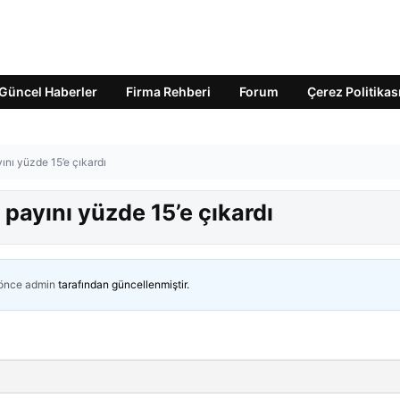
Güncel Haberler
Firma Rehberi
Forum
Çerez Politikas
ını yüzde 15’e çıkardı
 payını yüzde 15’e çıkardı
 önce
admin
tarafından güncellenmiştir.