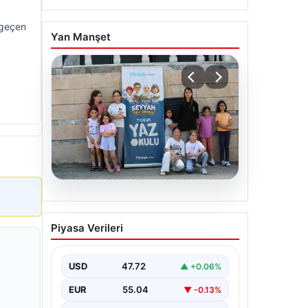
 geçen
Yan Manşet
06.08.2026
TÜGVA’dan çocuklar için
Piyasa Verileri
meydan şenlikleri
USD
47.72
▲ +0.06%
EUR
55.04
▼ -0.13%