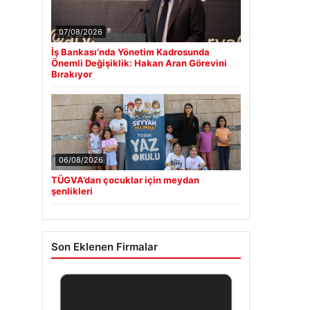
07/08/2026
İş Bankası’nda Yönetim Kadrosunda
Önemli Değişiklik: Hakan Aran Görevini
Bırakıyor
06/08/2026
TÜGVA’dan çocuklar için meydan
şenlikleri
Son Eklenen Firmalar