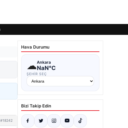
ı
Hava Durumu
☁
Ankara
NaN°C
ŞEHIR SEÇ
Bizi Takip Edin
#18242