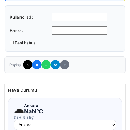
Kullanıcı adı:
Parola:
Beni hatırla
Paylaş:
Hava Durumu
☁
Ankara
NaN°C
ŞEHIR SEÇ