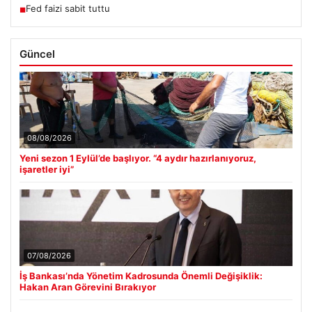
Fed faizi sabit tuttu
■
Güncel
08/08/2026
Yeni sezon 1 Eylül’de başlıyor. “4 aydır hazırlanıyoruz,
işaretler iyi”
07/08/2026
İş Bankası’nda Yönetim Kadrosunda Önemli Değişiklik:
Hakan Aran Görevini Bırakıyor