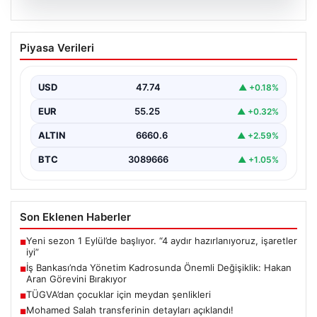
07.08.2026
İş Bankası’nda Yönetim Kadrosunda
Piyasa Verileri
Önemli Değişiklik: Hakan Aran Görevini
Bırakıyor
USD
47.74
▲ +0.18%
Türkiye'nin köklü finans kuruluşlarından İş Bankası'nda
üst düzey bir görev değişikliği yaşandı. Bankanın
EUR
55.25
▲ +0.32%
Genel…
ALTIN
6660.6
▲ +2.59%
BTC
3089666
▲ +1.05%
Son Eklenen Haberler
Yeni sezon 1 Eylül’de başlıyor. “4 aydır hazırlanıyoruz, işaretler
■
iyi”
İş Bankası’nda Yönetim Kadrosunda Önemli Değişiklik: Hakan
■
Aran Görevini Bırakıyor
TÜGVA’dan çocuklar için meydan şenlikleri
■
Mohamed Salah transferinin detayları açıklandı!
■