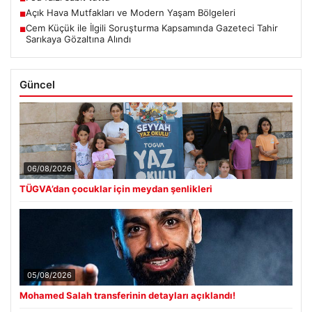
Açık Hava Mutfakları ve Modern Yaşam Bölgeleri
■
Cem Küçük ile İlgili Soruşturma Kapsamında Gazeteci Tahir
■
Sarıkaya Gözaltına Alındı
Güncel
06/08/2026
TÜGVA’dan çocuklar için meydan şenlikleri
05/08/2026
Mohamed Salah transferinin detayları açıklandı!