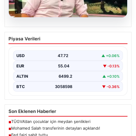
03.08.2026
Cem Küçük ile İlgili Soruşturma
Piyasa Verileri
Kapsamında Gazeteci Tahir Sarıkaya
Gözaltına Alındı
USD
47.72
▲ +0.06%
İstanbul Cumhuriyet Başsavcılığı tarafından yürütülen
Cem Küçük soruşturması kapsamında önemli gelişmeler
EUR
55.04
▼ -0.13%
yaşandı. Bu kapsamda…
ALTIN
6499.2
▲ +0.10%
BTC
3058598
▼ -0.36%
Son Eklenen Haberler
TÜGVA’dan çocuklar için meydan şenlikleri
■
Mohamed Salah transferinin detayları açıklandı!
■
Fed faizi sabit tuttu
■