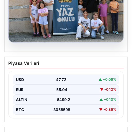
06.08.2026
TÜGVA’dan çocuklar için meydan
Piyasa Verileri
şenlikleri
USD
47.72
▲ +0.06%
EUR
55.04
▼ -0.13%
ALTIN
6499.2
▲ +0.10%
BTC
3058598
▼ -0.36%