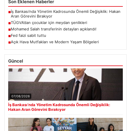
Son Eklenen Haberler
İş Bankası’nda Yönetim Kadrosunda Önemli Değişiklik: Hakan
■
Aran Görevini Bırakıyor
TÜGVA’dan çocuklar için meydan şenlikleri
■
Mohamed Salah transferinin detayları açıklandı!
■
Fed faizi sabit tuttu
■
Açık Hava Mutfakları ve Modern Yaşam Bölgeleri
■
Güncel
07/08/2026
İş Bankası’nda Yönetim Kadrosunda Önemli Değişiklik:
Hakan Aran Görevini Bırakıyor