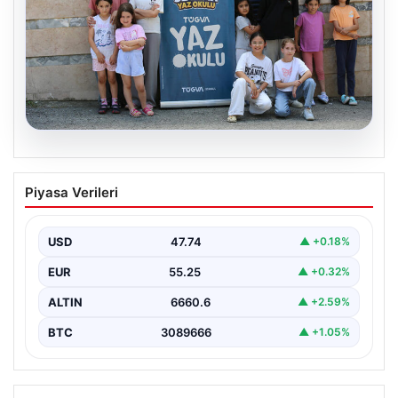
06.08.2026
TÜGVA’dan çocuklar için meydan
Piyasa Verileri
şenlikleri
USD
47.74
▲ +0.18%
EUR
55.25
▲ +0.32%
ALTIN
6660.6
▲ +2.59%
BTC
3089666
▲ +1.05%