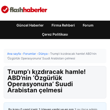
Güncel Haberler
Firma Rehberi
Forum
Çerez Politikası
Ana sayfa
›
Forumlar
›
Dünya
›
Trump’ı kızdıracak hamle! ABD’nin
‘Özgürlük Operasyonuna’ Suudi Arabistan çelmesi
Trump’ı kızdıracak hamle!
ABD’nin ‘Özgürlük
Operasyonuna’ Suudi
Arabistan çelmesi
Bu konu 0 yanıt içerir, 1 izleyen vardır ve en son
3 ay önce
admin