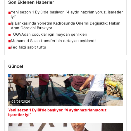
Son Eklenen Haberler
Yeni sezon 1 Eylül’de başlıyor. “4 aydır hazırlanıyoruz, işaretler
■
iyi”
İş Bankası’nda Yönetim Kadrosunda Önemli Değişiklik: Hakan
■
Aran Görevini Bırakıyor
TÜGVA’dan çocuklar için meydan şenlikleri
■
Mohamed Salah transferinin detayları açıklandı!
■
Fed faizi sabit tuttu
■
Güncel
08/08/2026
Yeni sezon 1 Eylül’de başlıyor. “4 aydır hazırlanıyoruz,
işaretler iyi”