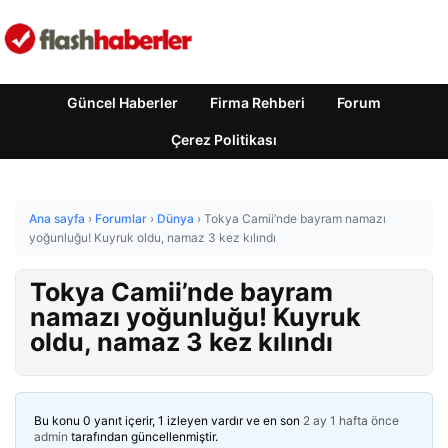
Güncel Haberler
Firma Rehberi
Forum
Çerez Politikası
Ana sayfa
›
Forumlar
›
Dünya
›
Tokya Camii’nde bayram namazı
yoğunluğu! Kuyruk oldu, namaz 3 kez kılındı
Tokya Camii’nde bayram
namazı yoğunluğu! Kuyruk
oldu, namaz 3 kez kılındı
Bu konu 0 yanıt içerir, 1 izleyen vardır ve en son
2 ay 1 hafta önce
admin
tarafından güncellenmiştir.