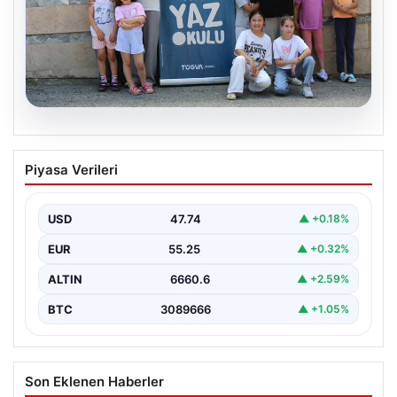
06.08.2026
TÜGVA’dan çocuklar için meydan
Piyasa Verileri
şenlikleri
USD
47.74
▲ +0.18%
EUR
55.25
▲ +0.32%
ALTIN
6660.6
▲ +2.59%
BTC
3089666
▲ +1.05%
Son Eklenen Haberler