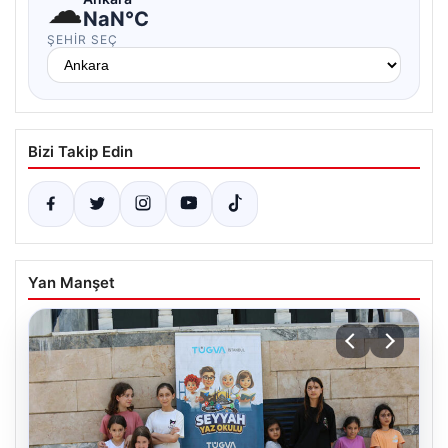
☁
NaN°C
ŞEHIR SEÇ
Bizi Takip Edin
Yan Manşet