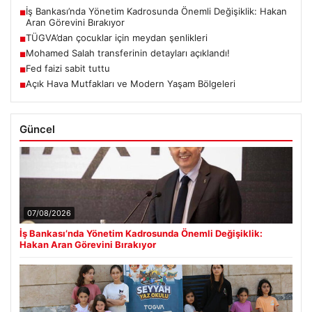
İş Bankası’nda Yönetim Kadrosunda Önemli Değişiklik: Hakan
■
Aran Görevini Bırakıyor
TÜGVA’dan çocuklar için meydan şenlikleri
■
Mohamed Salah transferinin detayları açıklandı!
■
Fed faizi sabit tuttu
■
Açık Hava Mutfakları ve Modern Yaşam Bölgeleri
■
Güncel
07/08/2026
İş Bankası’nda Yönetim Kadrosunda Önemli Değişiklik:
Hakan Aran Görevini Bırakıyor