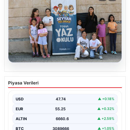
06.08.2026
TÜGVA’dan çocuklar için meydan
Piyasa Verileri
şenlikleri
USD
47.74
▲ +0.18%
EUR
55.25
▲ +0.32%
ALTIN
6660.6
▲ +2.59%
BTC
3089666
▲ +1.05%