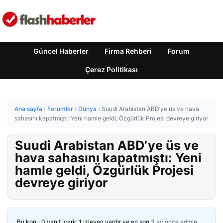
Güncel Haberler
Firma Rehberi
Forum
Çerez Politikası
Ana sayfa
›
Forumlar
›
Dünya
›
Suudi Arabistan ABD’ye üs ve hava
sahasını kapatmıştı: Yeni hamle geldi, Özgürlük Projesi devreye giriyor
Suudi Arabistan ABD’ye üs ve
hava sahasını kapatmıştı: Yeni
hamle geldi, Özgürlük Projesi
devreye giriyor
Bu konu 0 yanıt içerir, 1 izleyen vardır ve en son
3 ay önce
admin