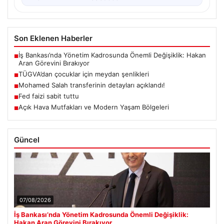
Son Eklenen Haberler
İş Bankası’nda Yönetim Kadrosunda Önemli Değişiklik: Hakan
■
Aran Görevini Bırakıyor
TÜGVA’dan çocuklar için meydan şenlikleri
■
Mohamed Salah transferinin detayları açıklandı!
■
Fed faizi sabit tuttu
■
Açık Hava Mutfakları ve Modern Yaşam Bölgeleri
■
Güncel
07/08/2026
İş Bankası’nda Yönetim Kadrosunda Önemli Değişiklik:
Hakan Aran Görevini Bırakıyor