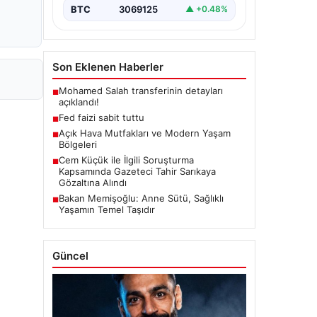
BTC
3069125
▲ +0.48%
Son Eklenen Haberler
Mohamed Salah transferinin detayları
■
açıklandı!
Fed faizi sabit tuttu
■
Açık Hava Mutfakları ve Modern Yaşam
■
Bölgeleri
Cem Küçük ile İlgili Soruşturma
■
Kapsamında Gazeteci Tahir Sarıkaya
Gözaltına Alındı
Bakan Memişoğlu: Anne Sütü, Sağlıklı
■
Yaşamın Temel Taşıdır
Güncel