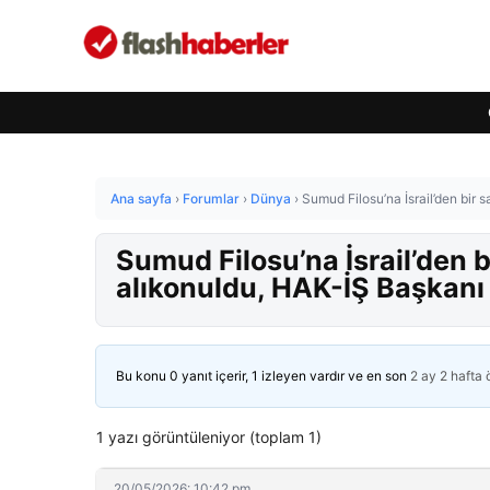
Ana sayfa
›
Forumlar
›
Dünya
›
Sumud Filosu’na İsrail’den bir 
Sumud Filosu’na İsrail’den b
alıkonuldu, HAK-İŞ Başkanı
Bu konu 0 yanıt içerir, 1 izleyen vardır ve en son
2 ay 2 hafta
1 yazı görüntüleniyor (toplam 1)
20/05/2026: 10:42 pm