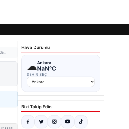
ı
Hava Durumu
ında…
☁
Ankara
NaN°C
ŞEHIR SEÇ
Bizi Takip Edin
#18865