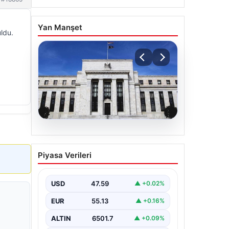
Yan Manşet
uldu.
04.08.2026
Fed faizi sabit tuttu
Piyasa Verileri
USD
47.59
▲ +0.02%
EUR
55.13
▲ +0.16%
ALTIN
6501.7
▲ +0.09%