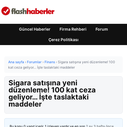
Güncel Haberler
Firma Rehberi
Forum
Çerez Politikası
Ana sayfa
›
Forumlar
›
Finans
›
Sigara satışına yeni düzenleme! 100
kat ceza geliyor… İşte taslaktaki maddeler
Sigara satışına yeni
düzenleme! 100 kat ceza
geliyor… İşte taslaktaki
maddeler
Bu konu 0 yanıt içerir, 1 izleyen vardır ve en son
2 ay 3 hafta önce