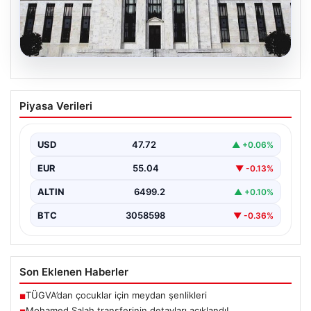
04.08.2026
Fed faizi sabit tuttu
Piyasa Verileri
USD
47.72
▲ +0.06%
EUR
55.04
▼ -0.13%
ALTIN
6499.2
▲ +0.10%
BTC
3058598
▼ -0.36%
Son Eklenen Haberler
TÜGVA’dan çocuklar için meydan şenlikleri
■
Mohamed Salah transferinin detayları açıklandı!