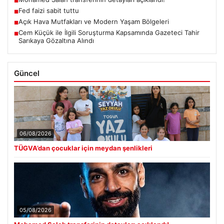
■
Fed faizi sabit tuttu
■
Açık Hava Mutfakları ve Modern Yaşam Bölgeleri
■
Cem Küçük ile İlgili Soruşturma Kapsamında Gazeteci Tahir
■
Sarıkaya Gözaltına Alındı
Güncel
06/08/2026
TÜGVA’dan çocuklar için meydan şenlikleri
05/08/2026