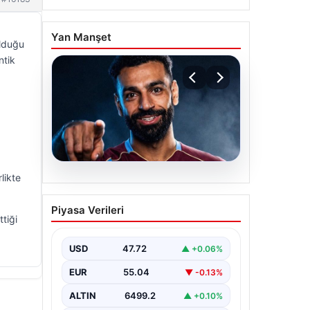
Yan Manşet
olduğu
ntik
likte
05.08.2026
Mohamed Salah
Piyasa Verileri
transferinin detayları
tiği
açıklandı!
USD
47.72
▲ +0.06%
EUR
55.04
▼ -0.13%
ALTIN
6499.2
▲ +0.10%