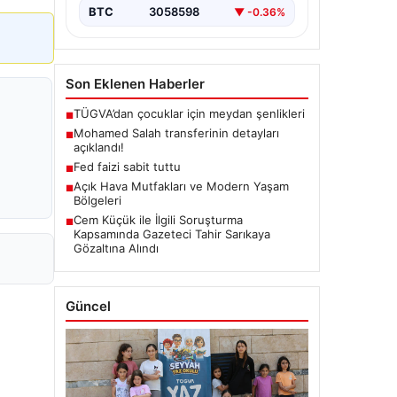
BTC
3058598
▼ -0.36%
Son Eklenen Haberler
TÜGVA’dan çocuklar için meydan şenlikleri
■
Mohamed Salah transferinin detayları
■
açıklandı!
Fed faizi sabit tuttu
■
Açık Hava Mutfakları ve Modern Yaşam
■
Bölgeleri
Cem Küçük ile İlgili Soruşturma
■
Kapsamında Gazeteci Tahir Sarıkaya
Gözaltına Alındı
Güncel