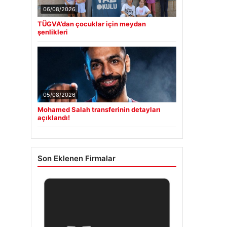
06/08/2026
TÜGVA’dan çocuklar için meydan
şenlikleri
05/08/2026
Mohamed Salah transferinin detayları
açıklandı!
Son Eklenen Firmalar