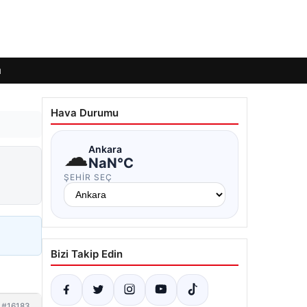
ı
Hava Durumu
☁
Ankara
NaN°C
ŞEHIR SEÇ
Bizi Takip Edin
#16183