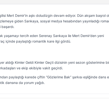
lisi Mert Demir’in aşkı doludizgin devam ediyor. Dün akşam başrol 
e izlemeye giden Sarıkaya, sosyal medya hesabından yayınladığı roma
i başardı.
 uzak yaşamayı tercih eden Serenay Sarıkaya ile Mert Demir’den yeni
ç içinde paylaştığı romantik kare ilgi gördü.
r aldığı Kimler Geldi Kimler Geçti dizisinin yeni sezon gösterimine bir
rkadaşları ve ekip ekibiyle vakit geçirdi.
an paylaştığı karede çiftin “Gözlerime Bak” şarkısı eşliğinde dans et
antik dansına da yorum yağdı.