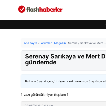
Ana sayfa
›
Forumlar
›
Magazin
›
Serenay Sarıkaya ve Mert D
Serenay Sarıkaya ve Mert D
gündemde
Bu konu 0 yanıt içerir, 1 izleyen vardır ve en son
3 ay önce
ad
1 yazı görüntüleniyor (toplam 1)
09/05/2026: 2:03 am