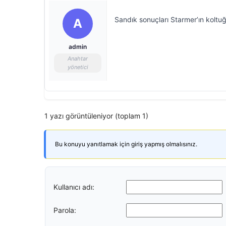
Sandık sonuçları Starmer’ın koltuğu
A
admin
Anahtar
yönetici
1 yazı görüntüleniyor (toplam 1)
Bu konuyu yanıtlamak için giriş yapmış olmalısınız.
Kullanıcı adı:
Parola: