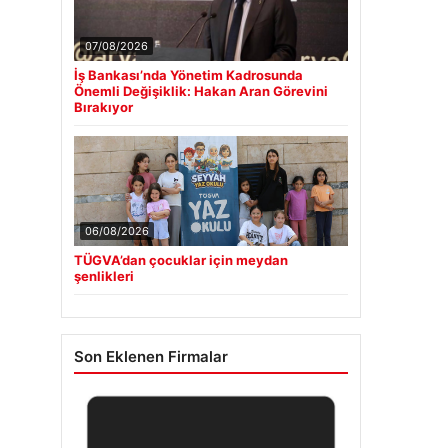
07/08/2026
İş Bankası’nda Yönetim Kadrosunda
Önemli Değişiklik: Hakan Aran Görevini
Bırakıyor
06/08/2026
TÜGVA’dan çocuklar için meydan
şenlikleri
Son Eklenen Firmalar