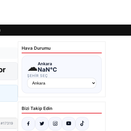
ı
Hava Durumu
☁
Ankara
or
NaN°C
ŞEHIR SEÇ
Bizi Takip Edin
#17319