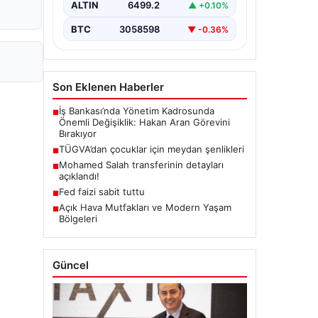
ALTIN
6499.2
▲ +0.10%
BTC
3058598
▼ -0.36%
Son Eklenen Haberler
İş Bankası’nda Yönetim Kadrosunda
■
Önemli Değişiklik: Hakan Aran Görevini
Bırakıyor
TÜGVA’dan çocuklar için meydan şenlikleri
■
Mohamed Salah transferinin detayları
■
açıklandı!
Fed faizi sabit tuttu
■
Açık Hava Mutfakları ve Modern Yaşam
■
Bölgeleri
Güncel