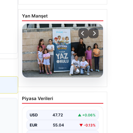
Yan Manşet
06.08.2026
TÜGVA’dan çocuklar için
Piyasa Verileri
meydan şenlikleri
USD
47.72
▲ +0.06%
EUR
55.04
▼ -0.13%