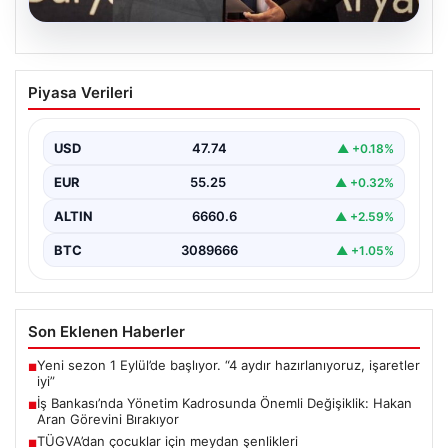
07.08.2026
İş Bankası’nda Yönetim Kadrosunda
Piyasa Verileri
Önemli Değişiklik: Hakan Aran Görevini
Bırakıyor
USD
47.74
▲ +0.18%
Türkiye'nin köklü finans kuruluşlarından İş Bankası'nda
üst düzey bir görev değişikliği yaşandı. Bankanın
EUR
55.25
▲ +0.32%
Genel…
ALTIN
6660.6
▲ +2.59%
BTC
3089666
▲ +1.05%
Son Eklenen Haberler
Yeni sezon 1 Eylül’de başlıyor. “4 aydır hazırlanıyoruz, işaretler
■
iyi”
İş Bankası’nda Yönetim Kadrosunda Önemli Değişiklik: Hakan
■
Aran Görevini Bırakıyor
TÜGVA’dan çocuklar için meydan şenlikleri
■