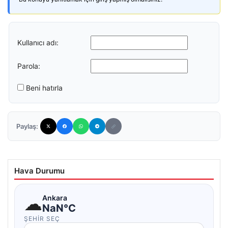
Kullanıcı adı:
Parola:
Beni hatırla
Paylaş:
Hava Durumu
☁
Ankara
NaN°C
ŞEHIR SEÇ