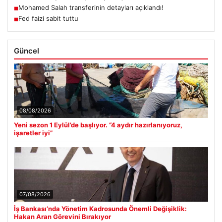
Mohamed Salah transferinin detayları açıklandı!
■
Fed faizi sabit tuttu
■
Güncel
08/08/2026
Yeni sezon 1 Eylül’de başlıyor. “4 aydır hazırlanıyoruz,
işaretler iyi”
07/08/2026
İş Bankası’nda Yönetim Kadrosunda Önemli Değişiklik:
Hakan Aran Görevini Bırakıyor