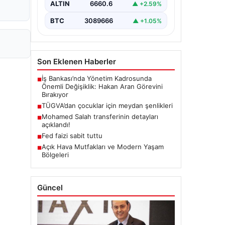
ALTIN
6660.6
▲ +2.59%
BTC
3089666
▲ +1.05%
Son Eklenen Haberler
İş Bankası’nda Yönetim Kadrosunda
■
Önemli Değişiklik: Hakan Aran Görevini
Bırakıyor
TÜGVA’dan çocuklar için meydan şenlikleri
■
Mohamed Salah transferinin detayları
■
açıklandı!
Fed faizi sabit tuttu
■
Açık Hava Mutfakları ve Modern Yaşam
■
Bölgeleri
Güncel