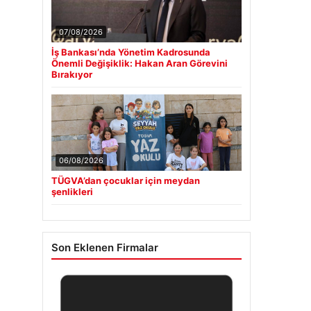
07/08/2026
İş Bankası’nda Yönetim Kadrosunda
Önemli Değişiklik: Hakan Aran Görevini
Bırakıyor
06/08/2026
TÜGVA’dan çocuklar için meydan
şenlikleri
Son Eklenen Firmalar