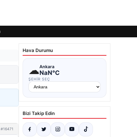
ı
Hava Durumu
☁
Ankara
NaN°C
ŞEHIR SEÇ
Bizi Takip Edin
#16471