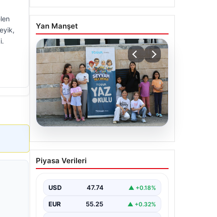
elen
Yan Manşet
eyik,
i.
06.08.2026
TÜGVA’dan çocuklar için
Piyasa Verileri
meydan şenlikleri
USD
47.74
▲ +0.18%
EUR
55.25
▲ +0.32%