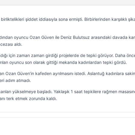
iktelikleri şiddet iddiasıyla sona ermişti. Birbirlerinden karşılıklı şik
rdından oyuncu Ozan Güven ile Deniz Bulutsuz arasındaki davada kar
cezası aldı.
ığı için zaman zaman girdiği projelerde de tepki görüyor. Daha önc
rılan oyuncu son olarak gittiği mekanda kadınlardan tepki gördü.
an Ozan Güven’in kafeden ayrılmasını istedi. Aslantuğ kadınlara saki
geri adım atmadı.
ganları yükselmeye başladı. Yaklaşık 1 saat tepkilere rağmen masası
nı terk etmek zorunda kaldı.