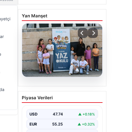
Yan Manşet
ayetçi
ar
e
n
06.08.2026
nda
TÜGVA’dan çocuklar için
Piyasa Verileri
meydan şenlikleri
USD
47.74
▲ +0.18%
EUR
55.25
▲ +0.32%