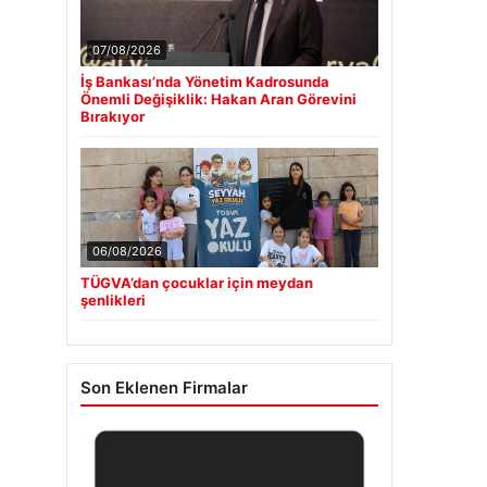
07/08/2026
İş Bankası’nda Yönetim Kadrosunda
Önemli Değişiklik: Hakan Aran Görevini
Bırakıyor
06/08/2026
TÜGVA’dan çocuklar için meydan
şenlikleri
Son Eklenen Firmalar