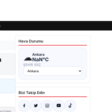
ı
Hava Durumu
☁
Ankara
a
NaN°C
ŞEHIR SEÇ
Bizi Takip Edin
#20956