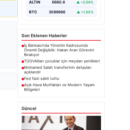
ALTIN
6660.6
▲ +2.59%
BTC
3089666
▲ +1.05%
Son Eklenen Haberler
İş Bankası’nda Yönetim Kadrosunda
■
Önemli Değişiklik: Hakan Aran Görevini
Bırakıyor
TÜGVA’dan çocuklar için meydan şenlikleri
■
Mohamed Salah transferinin detayları
■
açıklandı!
Fed faizi sabit tuttu
■
Açık Hava Mutfakları ve Modern Yaşam
■
Bölgeleri
Güncel