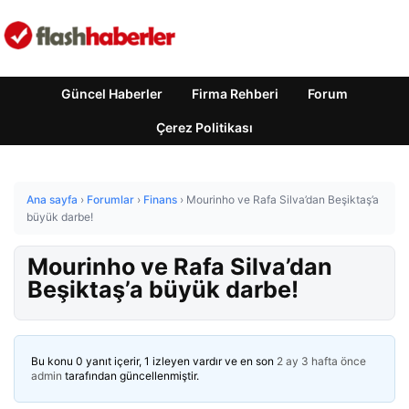
Güncel Haberler
Firma Rehberi
Forum
Çerez Politikası
Ana sayfa
›
Forumlar
›
Finans
›
Mourinho ve Rafa Silva’dan Beşiktaş’a
büyük darbe!
Mourinho ve Rafa Silva’dan
Beşiktaş’a büyük darbe!
Bu konu 0 yanıt içerir, 1 izleyen vardır ve en son
2 ay 3 hafta önce
admin
tarafından güncellenmiştir.