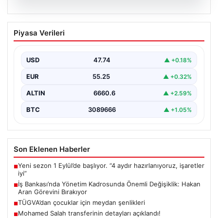
07.08.2026
İş Bankası’nda Yönetim Kadrosunda
Piyasa Verileri
Önemli Değişiklik: Hakan Aran Görevini
Bırakıyor
USD
47.74
▲ +0.18%
Türkiye'nin köklü finans kuruluşlarından İş Bankası'nda
üst düzey bir görev değişikliği yaşandı. Bankanın
EUR
55.25
▲ +0.32%
Genel…
ALTIN
6660.6
▲ +2.59%
BTC
3089666
▲ +1.05%
Son Eklenen Haberler
Yeni sezon 1 Eylül’de başlıyor. “4 aydır hazırlanıyoruz, işaretler
■
iyi”
İş Bankası’nda Yönetim Kadrosunda Önemli Değişiklik: Hakan
■
Aran Görevini Bırakıyor
TÜGVA’dan çocuklar için meydan şenlikleri
■
Mohamed Salah transferinin detayları açıklandı!
■