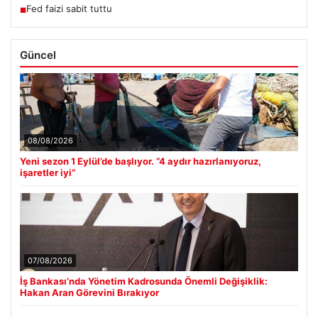
Fed faizi sabit tuttu
■
Güncel
08/08/2026
Yeni sezon 1 Eylül’de başlıyor. “4 aydır hazırlanıyoruz,
işaretler iyi”
07/08/2026
İş Bankası’nda Yönetim Kadrosunda Önemli Değişiklik:
Hakan Aran Görevini Bırakıyor