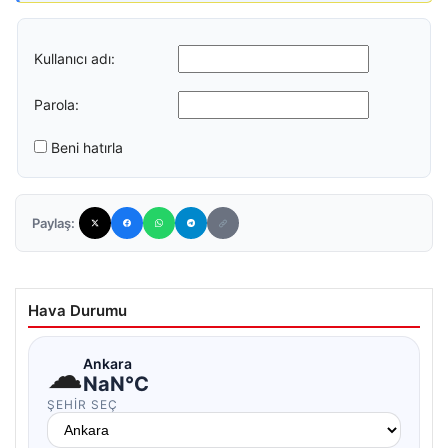
Kullanıcı adı:
Parola:
Beni hatırla
Paylaş:
Hava Durumu
☁
Ankara
NaN°C
ŞEHIR SEÇ