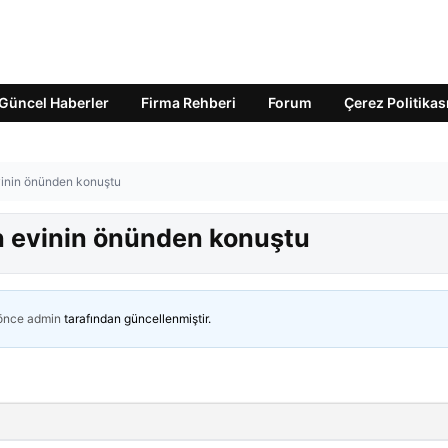
Güncel Haberler
Firma Rehberi
Forum
Çerez Politikas
evinin önünden konuştu
un evinin önünden konuştu
 önce
admin
tarafından güncellenmiştir.