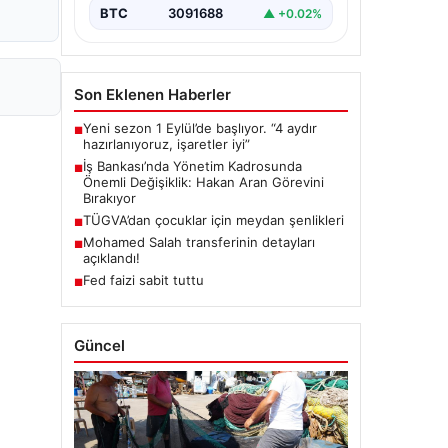
BTC
3091688
▲ +0.02%
Son Eklenen Haberler
Yeni sezon 1 Eylül’de başlıyor. “4 aydır
■
hazırlanıyoruz, işaretler iyi”
İş Bankası’nda Yönetim Kadrosunda
■
Önemli Değişiklik: Hakan Aran Görevini
Bırakıyor
TÜGVA’dan çocuklar için meydan şenlikleri
■
Mohamed Salah transferinin detayları
■
açıklandı!
Fed faizi sabit tuttu
■
Güncel