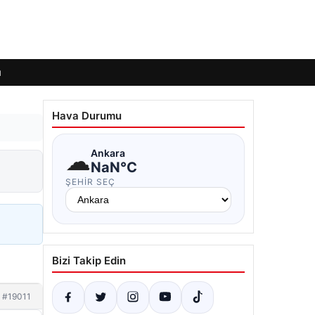
ı
Hava Durumu
☁
Ankara
NaN°C
ŞEHIR SEÇ
Bizi Takip Edin
#19011