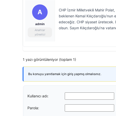
CHP İzmir Milletvekili Mahir Polat,
A
beklenen Kemal Kılıçdaroğlu’nun 
edeceğiz. CHP siyaset üretecek. B
admin
olsun. Sayın Kılıçdaroğlu’na vata
Anahtar
yönetici
1 yazı görüntüleniyor (toplam 1)
Bu konuyu yanıtlamak için giriş yapmış olmalısınız.
Kullanıcı adı:
Parola: