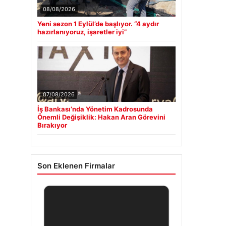
08/08/2026
Yeni sezon 1 Eylül’de başlıyor. “4 aydır
hazırlanıyoruz, işaretler iyi”
07/08/2026
İş Bankası’nda Yönetim Kadrosunda
Önemli Değişiklik: Hakan Aran Görevini
Bırakıyor
Son Eklenen Firmalar