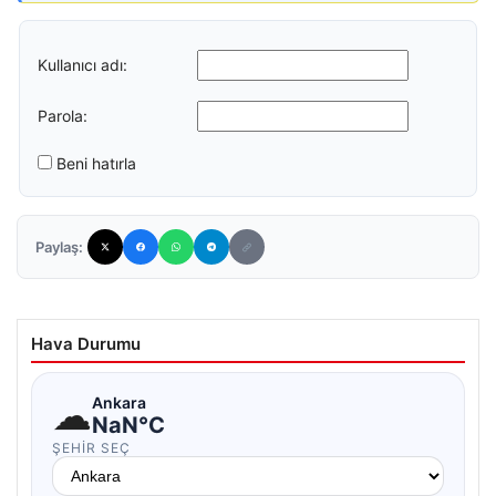
Kullanıcı adı:
Parola:
Beni hatırla
Paylaş:
Hava Durumu
☁
Ankara
NaN°C
ŞEHIR SEÇ