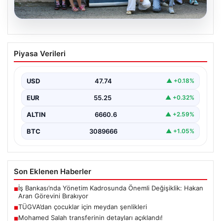
06.08.2026
TÜGVA’dan çocuklar için meydan
Piyasa Verileri
şenlikleri
USD
47.74
▲ +0.18%
EUR
55.25
▲ +0.32%
ALTIN
6660.6
▲ +2.59%
BTC
3089666
▲ +1.05%
Son Eklenen Haberler
İş Bankası’nda Yönetim Kadrosunda Önemli Değişiklik: Hakan
■
Aran Görevini Bırakıyor
TÜGVA’dan çocuklar için meydan şenlikleri
■
Mohamed Salah transferinin detayları açıklandı!
■