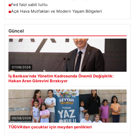
Fed faizi sabit tuttu
■
Açık Hava Mutfakları ve Modern Yaşam Bölgeleri
■
Güncel
07/08/2026
İş Bankası’nda Yönetim Kadrosunda Önemli Değişiklik:
Hakan Aran Görevini Bırakıyor
06/08/2026
TÜGVA’dan çocuklar için meydan şenlikleri