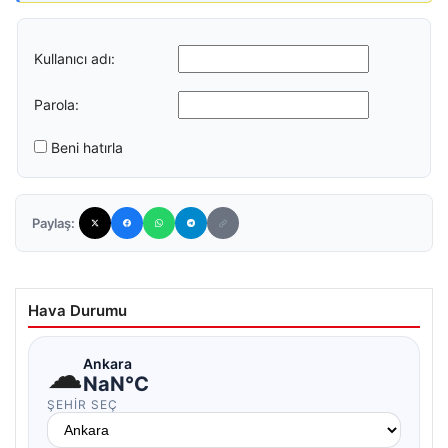
Kullanıcı adı:
Parola:
Beni hatırla
Paylaş:
Hava Durumu
☁
Ankara
NaN°C
ŞEHIR SEÇ