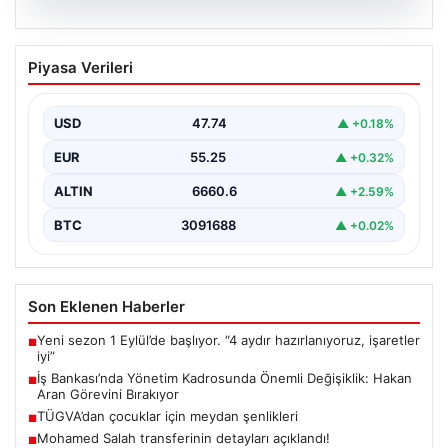
07.08.2026
İş Bankası’nda Yönetim Kadrosunda
Piyasa Verileri
Önemli Değişiklik: Hakan Aran Görevini
Bırakıyor
USD
47.74
▲ +0.18%
Türkiye'nin köklü finans kuruluşlarından İş Bankası'nda
üst düzey bir görev değişikliği yaşandı. Bankanın
EUR
55.25
▲ +0.32%
Genel…
ALTIN
6660.6
▲ +2.59%
BTC
3091688
▲ +0.02%
Son Eklenen Haberler
Yeni sezon 1 Eylül’de başlıyor. “4 aydır hazırlanıyoruz, işaretler
■
iyi”
İş Bankası’nda Yönetim Kadrosunda Önemli Değişiklik: Hakan
■
Aran Görevini Bırakıyor
TÜGVA’dan çocuklar için meydan şenlikleri
■
Mohamed Salah transferinin detayları açıklandı!
■