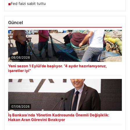
Fed faizi sabit tuttu
■
Güncel
08/08/2026
Yeni sezon 1 Eylül’de başlıyor. “4 aydır hazırlanıyoruz,
işaretler iyi”
07/08/2026
İş Bankası’nda Yönetim Kadrosunda Önemli Değişiklik:
Hakan Aran Görevini Bırakıyor