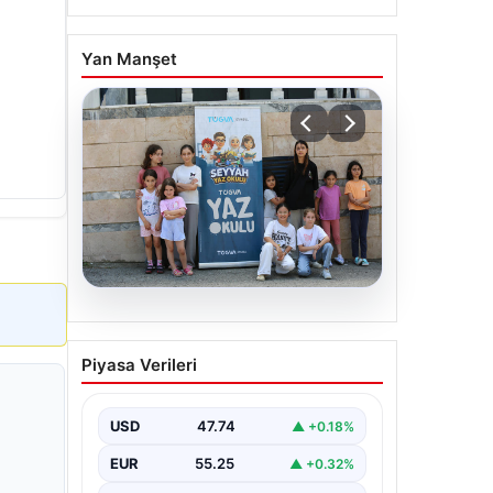
Yan Manşet
06.08.2026
TÜGVA’dan çocuklar için
Piyasa Verileri
meydan şenlikleri
USD
47.74
▲ +0.18%
EUR
55.25
▲ +0.32%