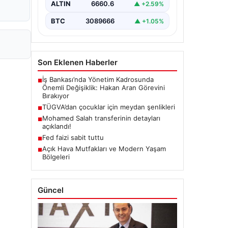
ALTIN
6660.6
▲ +2.59%
BTC
3089666
▲ +1.05%
Son Eklenen Haberler
İş Bankası’nda Yönetim Kadrosunda
■
Önemli Değişiklik: Hakan Aran Görevini
Bırakıyor
TÜGVA’dan çocuklar için meydan şenlikleri
■
Mohamed Salah transferinin detayları
■
açıklandı!
Fed faizi sabit tuttu
■
Açık Hava Mutfakları ve Modern Yaşam
■
Bölgeleri
Güncel