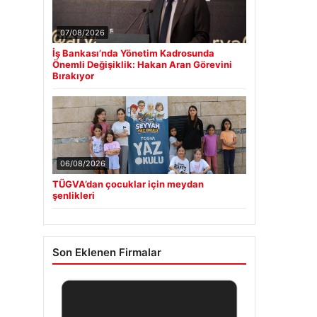
07/08/2026
İş Bankası’nda Yönetim Kadrosunda
Önemli Değişiklik: Hakan Aran Görevini
Bırakıyor
06/08/2026
TÜGVA’dan çocuklar için meydan
şenlikleri
Son Eklenen Firmalar