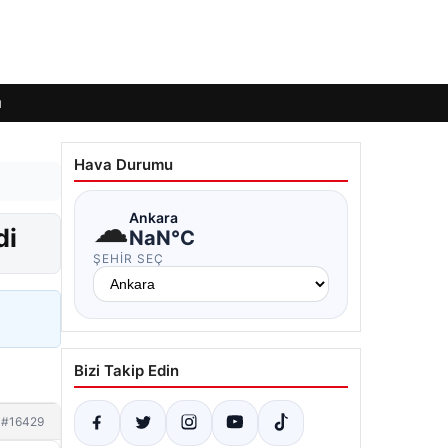
ı
Hava Durumu
☁
Ankara
di
NaN°C
ŞEHIR SEÇ
Bizi Takip Edin
#16429