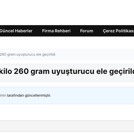
Güncel Haberler
Firma Rehberi
Forum
Çerez Politikas
 260 gram uyuşturucu ele geçirildi
kilo 260 gram uyuşturucu ele geçiril
min
tarafından güncellenmiştir.