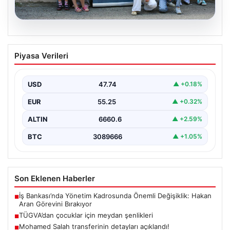
06.08.2026
TÜGVA’dan çocuklar için meydan
Piyasa Verileri
şenlikleri
USD
47.74
▲ +0.18%
EUR
55.25
▲ +0.32%
ALTIN
6660.6
▲ +2.59%
BTC
3089666
▲ +1.05%
Son Eklenen Haberler
İş Bankası’nda Yönetim Kadrosunda Önemli Değişiklik: Hakan
■
Aran Görevini Bırakıyor
TÜGVA’dan çocuklar için meydan şenlikleri
■
Mohamed Salah transferinin detayları açıklandı!
■