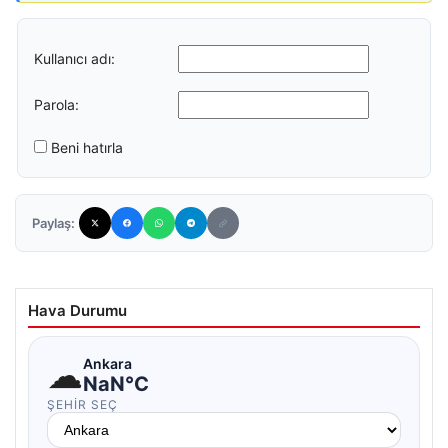
Kullanıcı adı:
Parola:
Beni hatırla
Paylaş:
Hava Durumu
☁
Ankara
NaN°C
ŞEHIR SEÇ