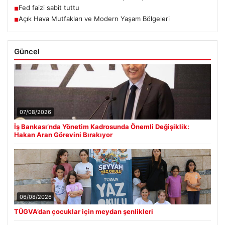
Fed faizi sabit tuttu
■
Açık Hava Mutfakları ve Modern Yaşam Bölgeleri
■
Güncel
07/08/2026
İş Bankası’nda Yönetim Kadrosunda Önemli Değişiklik:
Hakan Aran Görevini Bırakıyor
06/08/2026
TÜGVA’dan çocuklar için meydan şenlikleri