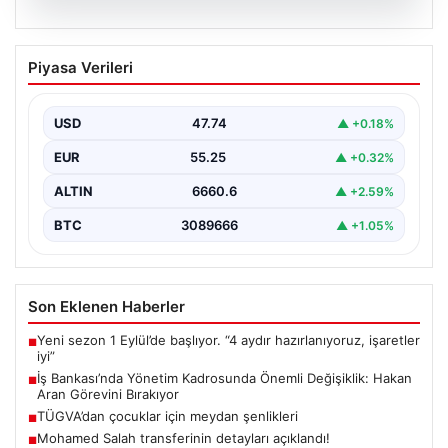
07.08.2026
İş Bankası’nda Yönetim Kadrosunda
Piyasa Verileri
Önemli Değişiklik: Hakan Aran Görevini
Bırakıyor
USD
47.74
▲ +0.18%
Türkiye'nin köklü finans kuruluşlarından İş Bankası'nda
üst düzey bir görev değişikliği yaşandı. Bankanın
EUR
55.25
▲ +0.32%
Genel…
ALTIN
6660.6
▲ +2.59%
BTC
3089666
▲ +1.05%
Son Eklenen Haberler
Yeni sezon 1 Eylül’de başlıyor. “4 aydır hazırlanıyoruz, işaretler
■
iyi”
İş Bankası’nda Yönetim Kadrosunda Önemli Değişiklik: Hakan
■
Aran Görevini Bırakıyor
TÜGVA’dan çocuklar için meydan şenlikleri
■
Mohamed Salah transferinin detayları açıklandı!
■