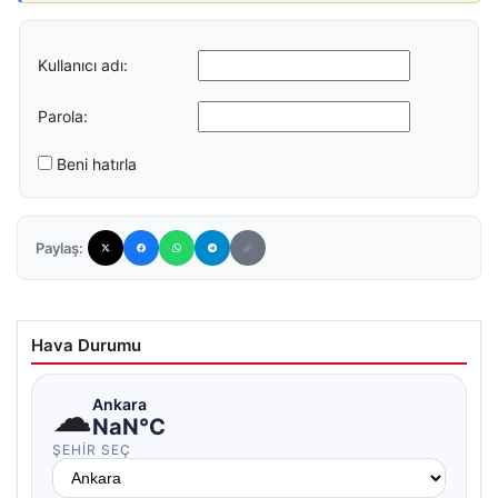
Kullanıcı adı:
Parola:
Beni hatırla
Paylaş:
Hava Durumu
☁
Ankara
NaN°C
ŞEHIR SEÇ