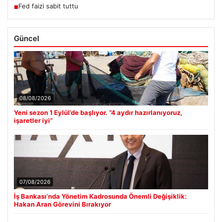
Fed faizi sabit tuttu
■
Güncel
08/08/2026
Yeni sezon 1 Eylül’de başlıyor. “4 aydır hazırlanıyoruz,
işaretler iyi”
07/08/2026
İş Bankası’nda Yönetim Kadrosunda Önemli Değişiklik:
Hakan Aran Görevini Bırakıyor