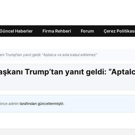
Güncel Haberler
Firma Rehberi
Forum
Çerez Politikas
kanı Trump’tan yanıt geldi: “Aptalca ve asla kabul edilemez”
Başkanı Trump’tan yanıt geldi: “Aptal
 önce
admin
tarafından güncellenmiştir.