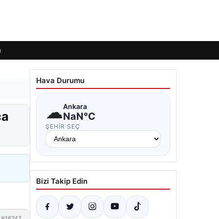
ı
Hava Durumu
☁
Ankara
ca
NaN°C
ŞEHIR SEÇ
Bizi Takip Edin
#16747