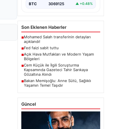
BTC
3069125
▲ +0.48%
Son Eklenen Haberler
Mohamed Salah transferinin detayları
■
açıklandı!
Fed faizi sabit tuttu
■
Açık Hava Mutfakları ve Modern Yaşam
■
Bölgeleri
Cem Küçük ile İlgili Soruşturma
■
Kapsamında Gazeteci Tahir Sarıkaya
Gözaltına Alındı
Bakan Memişoğlu: Anne Sütü, Sağlıklı
■
Yaşamın Temel Taşıdır
Güncel