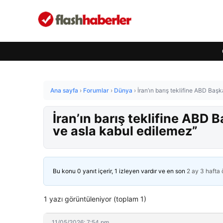
Ana sayfa
›
Forumlar
›
Dünya
›
İran’ın barış teklifine ABD Baş
İran’ın barış teklifine ABD 
ve asla kabul edilemez”
Bu konu 0 yanıt içerir, 1 izleyen vardır ve en son
2 ay 3 hafta
1 yazı görüntüleniyor (toplam 1)
11/05/2026: 7:54 pm