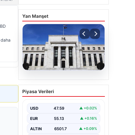
Yan Manşet
 ABD
u daha
04.08.2026
Fed faizi sabit tuttu
Piyasa Verileri
USD
47.59
▲ +0.02%
EUR
55.13
▲ +0.16%
ALTIN
6501.7
▲ +0.09%