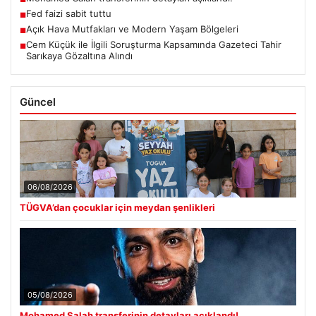
Fed faizi sabit tuttu
■
Açık Hava Mutfakları ve Modern Yaşam Bölgeleri
■
Cem Küçük ile İlgili Soruşturma Kapsamında Gazeteci Tahir
■
Sarıkaya Gözaltına Alındı
Güncel
06/08/2026
TÜGVA’dan çocuklar için meydan şenlikleri
05/08/2026
Mohamed Salah transferinin detayları açıklandı!