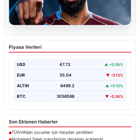
05.08.2026
Mohamed Salah transferinin detayları
Piyasa Verileri
açıklandı!
USD
47.72
▲ +0.06%
EUR
55.04
▼ -0.13%
ALTIN
6499.2
▲ +0.10%
BTC
3058598
▼ -0.36%
Son Eklenen Haberler
TÜGVA’dan çocuklar için meydan şenlikleri
■
Mohamed Salah transferinin detayları açıklandı!
■