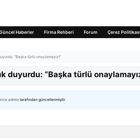
Güncel Haberler
Firma Rehberi
Forum
Çerez Politikas
 duyurdu: “Başka türlü onaylamayız!”
çık duyurdu: “Başka türlü onaylamayı
 önce
admin
tarafından güncellenmiştir.