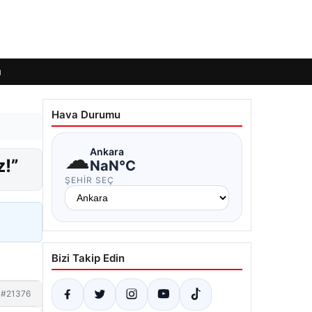
ı
Hava Durumu
☁
Ankara
z!”
NaN°C
ŞEHIR SEÇ
Bizi Takip Edin
#21376