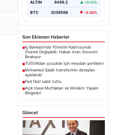
ALTIN
6499.2
▲ +0.10%
BTC
3058598
▼ -0.36%
Son Eklenen Haberler
İş Bankası’nda Yönetim Kadrosunda
■
Önemli Değişiklik: Hakan Aran Görevini
Bırakıyor
TÜGVA’dan çocuklar için meydan şenlikleri
■
Mohamed Salah transferinin detayları
■
açıklandı!
Fed faizi sabit tuttu
■
Açık Hava Mutfakları ve Modern Yaşam
■
Bölgeleri
Güncel