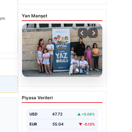
n
Yan Manşet
ını
06.08.2026
TÜGVA’dan çocuklar için
Piyasa Verileri
meydan şenlikleri
USD
47.72
▲ +0.06%
EUR
55.04
▼ -0.13%