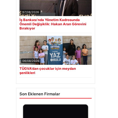
07/08/2026
İş Bankası’nda Yönetim Kadrosunda
Önemli Değişiklik: Hakan Aran Görevini
Bırakıyor
06/08/2026
TÜGVA’dan çocuklar için meydan
şenlikleri
Son Eklenen Firmalar