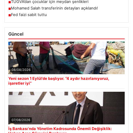
TÜGVA’dan çocuklar için meydan şenlikleri
■
Mohamed Salah transferinin detayları açıklandı!
■
Fed faizi sabit tuttu
■
Güncel
08/08/2026
Yeni sezon 1 Eylül’de başlıyor. “4 aydır hazırlanıyoruz,
işaretler iyi”
07/08/2026
İş Bankası’nda Yönetim Kadrosunda Önemli Değişiklik: