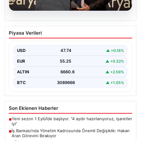
07.08.2026
İş Bankası’nda Yönetim Kadrosunda
Piyasa Verileri
Önemli Değişiklik: Hakan Aran Görevini
Bırakıyor
USD
47.74
▲ +0.18%
Türkiye'nin köklü finans kuruluşlarından İş Bankası'nda
üst düzey bir görev değişikliği yaşandı. Bankanın
EUR
55.25
▲ +0.32%
Genel…
ALTIN
6660.6
▲ +2.59%
BTC
3089666
▲ +1.05%
Son Eklenen Haberler
Yeni sezon 1 Eylül’de başlıyor. “4 aydır hazırlanıyoruz, işaretler
■
iyi”
İş Bankası’nda Yönetim Kadrosunda Önemli Değişiklik: Hakan
■
Aran Görevini Bırakıyor