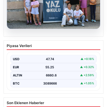
06.08.2026
TÜGVA’dan çocuklar için meydan
Piyasa Verileri
şenlikleri
USD
47.74
▲ +0.18%
EUR
55.25
▲ +0.32%
ALTIN
6660.6
▲ +2.59%
BTC
3089666
▲ +1.05%
Son Eklenen Haberler