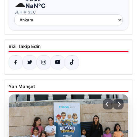
☁
NaN°C
ŞEHIR SEÇ
Bizi Takip Edin
Yan Manşet