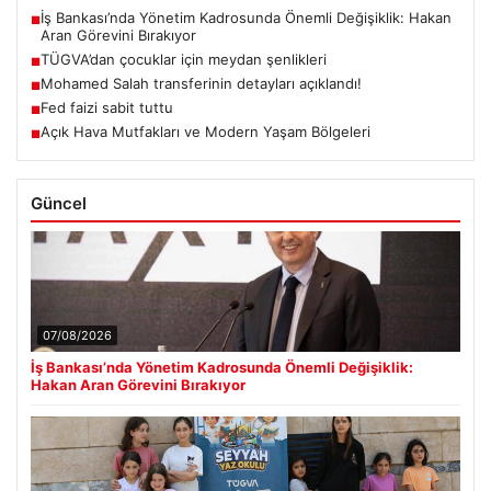
İş Bankası’nda Yönetim Kadrosunda Önemli Değişiklik: Hakan
■
Aran Görevini Bırakıyor
TÜGVA’dan çocuklar için meydan şenlikleri
■
Mohamed Salah transferinin detayları açıklandı!
■
Fed faizi sabit tuttu
■
Açık Hava Mutfakları ve Modern Yaşam Bölgeleri
■
Güncel
07/08/2026
İş Bankası’nda Yönetim Kadrosunda Önemli Değişiklik:
Hakan Aran Görevini Bırakıyor