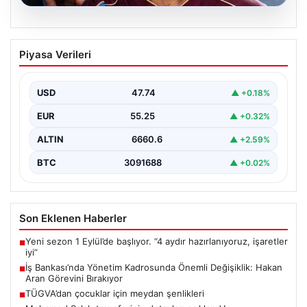
05.08.2026
Mohamed Salah transferinin detayları
Piyasa Verileri
açıklandı!
USD
47.74
▲ +0.18%
EUR
55.25
▲ +0.32%
ALTIN
6660.6
▲ +2.59%
BTC
3091688
▲ +0.02%
Son Eklenen Haberler
Yeni sezon 1 Eylül’de başlıyor. “4 aydır hazırlanıyoruz, işaretler
■
iyi”
İş Bankası’nda Yönetim Kadrosunda Önemli Değişiklik: Hakan
■
Aran Görevini Bırakıyor
TÜGVA’dan çocuklar için meydan şenlikleri
■