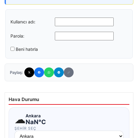
Kullanıcı adı:
Parola:
Beni hatırla
Paylaş:
Hava Durumu
☁
Ankara
NaN°C
ŞEHIR SEÇ