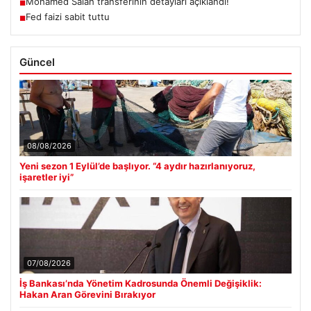
Mohamed Salah transferinin detayları açıklandı!
■
Fed faizi sabit tuttu
■
Güncel
08/08/2026
Yeni sezon 1 Eylül’de başlıyor. “4 aydır hazırlanıyoruz,
işaretler iyi”
07/08/2026
İş Bankası’nda Yönetim Kadrosunda Önemli Değişiklik:
Hakan Aran Görevini Bırakıyor