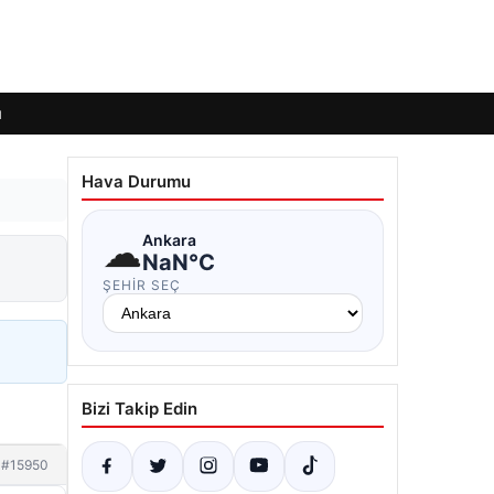
ı
Hava Durumu
☁
Ankara
NaN°C
ŞEHIR SEÇ
Bizi Takip Edin
#15950