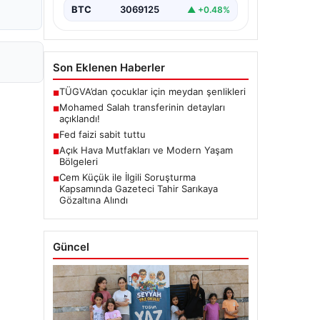
BTC
3069125
▲ +0.48%
Son Eklenen Haberler
TÜGVA’dan çocuklar için meydan şenlikleri
■
Mohamed Salah transferinin detayları
■
açıklandı!
Fed faizi sabit tuttu
■
Açık Hava Mutfakları ve Modern Yaşam
■
Bölgeleri
Cem Küçük ile İlgili Soruşturma
■
Kapsamında Gazeteci Tahir Sarıkaya
Gözaltına Alındı
Güncel