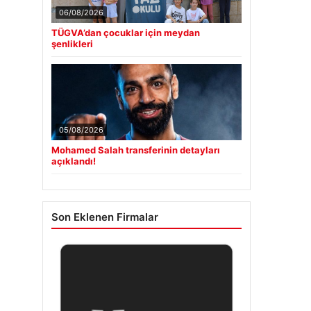
06/08/2026
TÜGVA’dan çocuklar için meydan
şenlikleri
05/08/2026
Mohamed Salah transferinin detayları
açıklandı!
Son Eklenen Firmalar