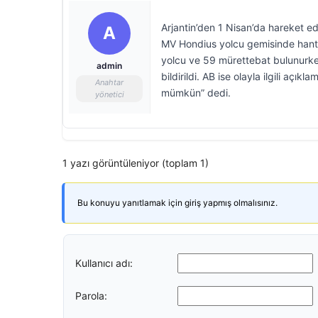
Arjantin’den 1 Nisan’da hareket e
A
MV Hondius yolcu gemisinde hanta
yolcu ve 59 mürettebat bulunurken,
admin
bildirildi. AB ise olayla ilgili aç
Anahtar
mümkün” dedi.
yönetici
1 yazı görüntüleniyor (toplam 1)
Bu konuyu yanıtlamak için giriş yapmış olmalısınız.
Kullanıcı adı:
Parola: