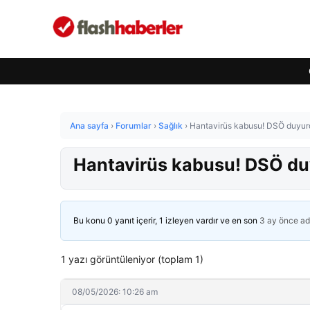
Ana sayfa
›
Forumlar
›
Sağlık
›
Hantavirüs kabusu! DSÖ duyurdu
Hantavirüs kabusu! DSÖ duy
Bu konu 0 yanıt içerir, 1 izleyen vardır ve en son
3 ay önce
ad
1 yazı görüntüleniyor (toplam 1)
08/05/2026: 10:26 am