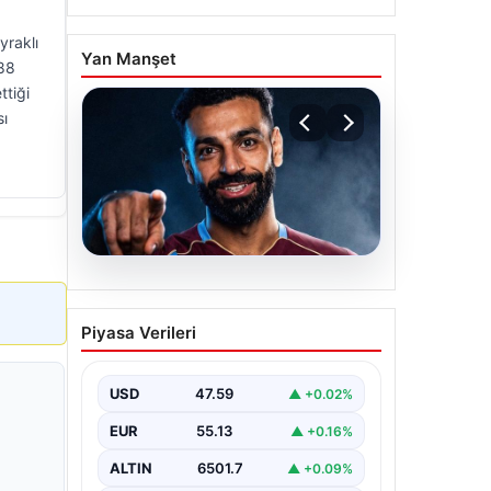
yraklı
Yan Manşet
 88
ttiği
sı
05.08.2026
Mohamed Salah
Piyasa Verileri
transferinin detayları
açıklandı!
USD
47.59
▲ +0.02%
EUR
55.13
▲ +0.16%
ALTIN
6501.7
▲ +0.09%