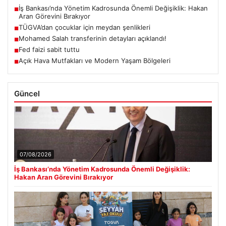
İş Bankası’nda Yönetim Kadrosunda Önemli Değişiklik: Hakan
■
Aran Görevini Bırakıyor
TÜGVA’dan çocuklar için meydan şenlikleri
■
Mohamed Salah transferinin detayları açıklandı!
■
Fed faizi sabit tuttu
■
Açık Hava Mutfakları ve Modern Yaşam Bölgeleri
■
Güncel
07/08/2026
İş Bankası’nda Yönetim Kadrosunda Önemli Değişiklik:
Hakan Aran Görevini Bırakıyor