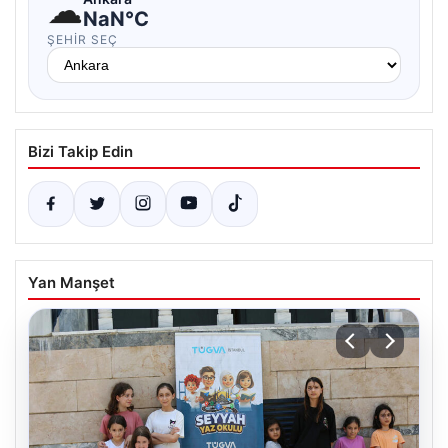
☁
NaN°C
ŞEHIR SEÇ
Bizi Takip Edin
Yan Manşet