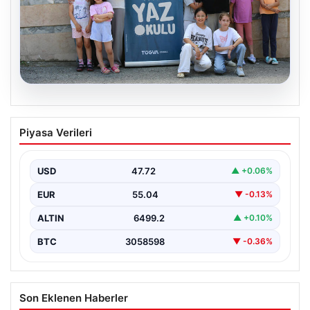
06.08.2026
TÜGVA’dan çocuklar için meydan
Piyasa Verileri
şenlikleri
USD
47.72
▲ +0.06%
EUR
55.04
▼ -0.13%
ALTIN
6499.2
▲ +0.10%
BTC
3058598
▼ -0.36%
Son Eklenen Haberler