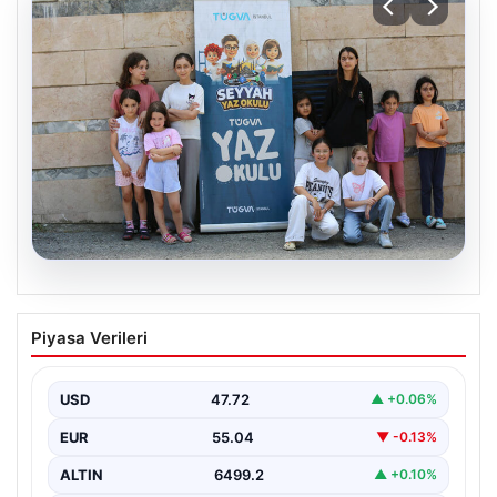
06.08.2026
TÜGVA’dan çocuklar için meydan
Piyasa Verileri
şenlikleri
USD
47.72
▲ +0.06%
EUR
55.04
▼ -0.13%
ALTIN
6499.2
▲ +0.10%