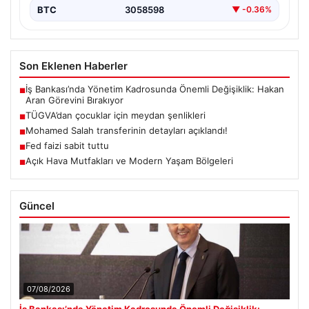
BTC
3058598
▼ -0.36%
Son Eklenen Haberler
İş Bankası’nda Yönetim Kadrosunda Önemli Değişiklik: Hakan
■
Aran Görevini Bırakıyor
TÜGVA’dan çocuklar için meydan şenlikleri
■
Mohamed Salah transferinin detayları açıklandı!
■
Fed faizi sabit tuttu
■
Açık Hava Mutfakları ve Modern Yaşam Bölgeleri
■
Güncel
07/08/2026
İş Bankası’nda Yönetim Kadrosunda Önemli Değişiklik: