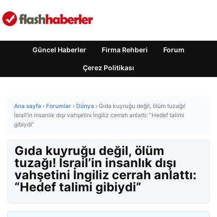
Güncel Haberler
Firma Rehberi
Forum
Çerez Politikası
Ana sayfa
›
Forumlar
›
Dünya
›
Gıda kuyruğu değil, ölüm tuzağı!
İsrail’in insanlık dışı vahşetini İngiliz cerrah anlattı: “Hedef talimi
gibiydi”
Gıda kuyruğu değil, ölüm
tuzağı! İsrail’in insanlık dışı
vahşetini İngiliz cerrah anlattı:
“Hedef talimi gibiydi”