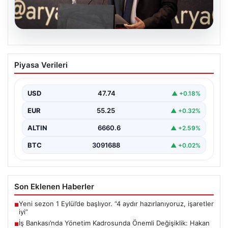
07.08.2026
İş Bankası’nda Yönetim Kadrosunda
Piyasa Verileri
Önemli Değişiklik: Hakan Aran Görevini
Bırakıyor
USD
47.74
▲ +0.18%
Türkiye'nin köklü finans kuruluşlarından İş Bankası'nda
üst düzey bir görev değişikliği yaşandı. Bankanın
EUR
55.25
▲ +0.32%
Genel…
ALTIN
6660.6
▲ +2.59%
BTC
3091688
▲ +0.02%
Son Eklenen Haberler
Yeni sezon 1 Eylül’de başlıyor. “4 aydır hazırlanıyoruz, işaretler
■
iyi”
İş Bankası’nda Yönetim Kadrosunda Önemli Değişiklik: Hakan
■