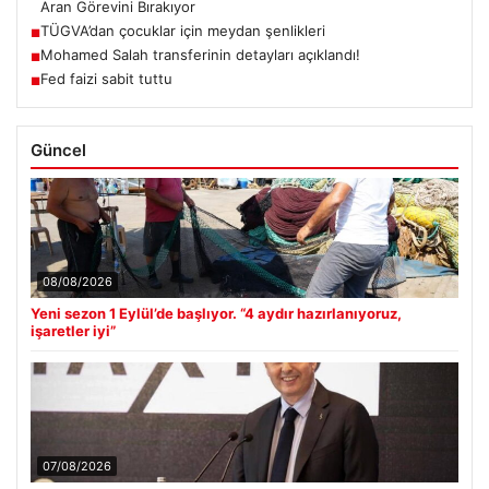
Aran Görevini Bırakıyor
TÜGVA’dan çocuklar için meydan şenlikleri
■
Mohamed Salah transferinin detayları açıklandı!
■
Fed faizi sabit tuttu
■
Güncel
08/08/2026
Yeni sezon 1 Eylül’de başlıyor. “4 aydır hazırlanıyoruz,
işaretler iyi”
07/08/2026