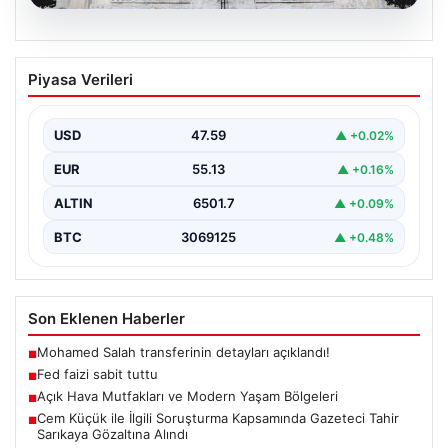
04.08.2026
Fed faizi sabit tuttu
Piyasa Verileri
USD
47.59
▲ +0.02%
EUR
55.13
▲ +0.16%
ALTIN
6501.7
▲ +0.09%
BTC
3069125
▲ +0.48%
Son Eklenen Haberler
Mohamed Salah transferinin detayları açıklandı!
■
Fed faizi sabit tuttu
■
Açık Hava Mutfakları ve Modern Yaşam Bölgeleri
■
Cem Küçük ile İlgili Soruşturma Kapsamında Gazeteci Tahir
■
Sarıkaya Gözaltına Alındı