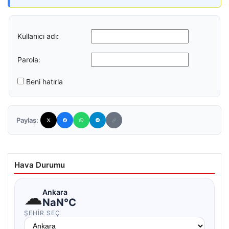
Kullanıcı adı:
Parola:
Beni hatırla
Paylaş:
Hava Durumu
☁
Ankara
NaN°C
ŞEHIR SEÇ