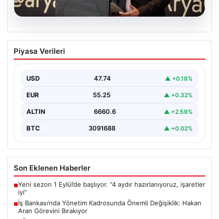
07.08.2026
İş Bankası’nda Yönetim Kadrosunda
Piyasa Verileri
Önemli Değişiklik: Hakan Aran Görevini
Bırakıyor
USD
47.74
▲ +0.18%
Türkiye'nin köklü finans kuruluşlarından İş Bankası'nda
üst düzey bir görev değişikliği yaşandı. Bankanın
EUR
55.25
▲ +0.32%
Genel…
ALTIN
6660.6
▲ +2.59%
BTC
3091688
▲ +0.02%
Son Eklenen Haberler
Yeni sezon 1 Eylül’de başlıyor. “4 aydır hazırlanıyoruz, işaretler
■
iyi”
İş Bankası’nda Yönetim Kadrosunda Önemli Değişiklik: Hakan
■
Aran Görevini Bırakıyor