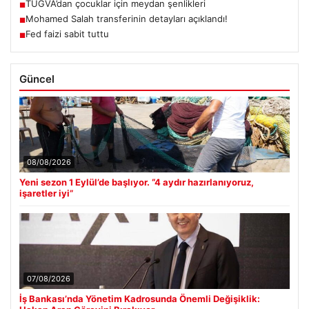
TÜGVA’dan çocuklar için meydan şenlikleri
■
Mohamed Salah transferinin detayları açıklandı!
■
Fed faizi sabit tuttu
■
Güncel
08/08/2026
Yeni sezon 1 Eylül’de başlıyor. “4 aydır hazırlanıyoruz,
işaretler iyi”
07/08/2026
İş Bankası’nda Yönetim Kadrosunda Önemli Değişiklik: