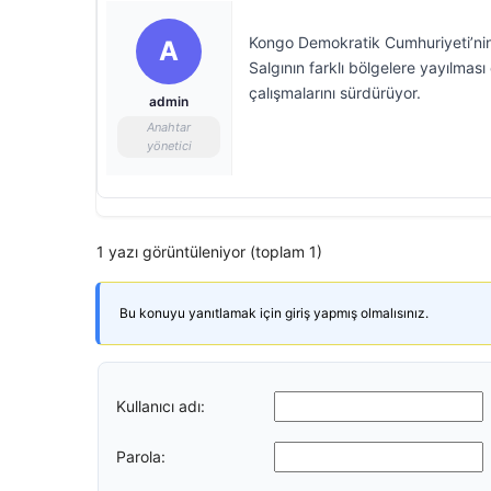
Kongo Demokratik Cumhuriyeti’nin I
A
Salgının farklı bölgelere yayılması 
çalışmalarını sürdürüyor.
admin
Anahtar
yönetici
1 yazı görüntüleniyor (toplam 1)
Bu konuyu yanıtlamak için giriş yapmış olmalısınız.
Kullanıcı adı:
Parola: