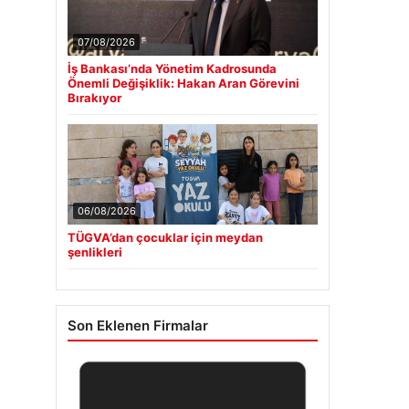
07/08/2026
İş Bankası’nda Yönetim Kadrosunda
Önemli Değişiklik: Hakan Aran Görevini
Bırakıyor
06/08/2026
TÜGVA’dan çocuklar için meydan
şenlikleri
Son Eklenen Firmalar