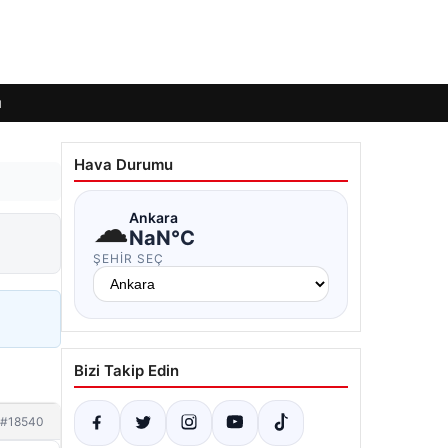
ı
Hava Durumu
☁
Ankara
NaN°C
ŞEHIR SEÇ
Bizi Takip Edin
#18540