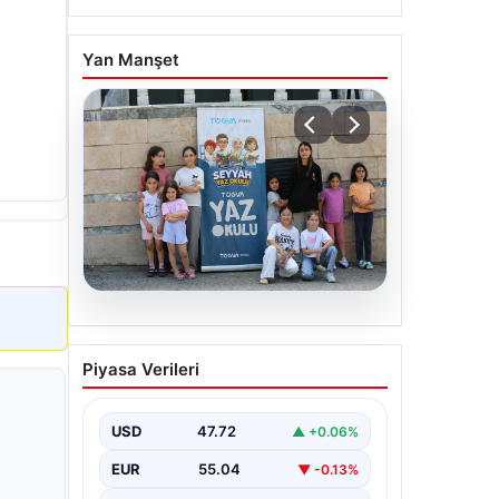
Yan Manşet
06.08.2026
TÜGVA’dan çocuklar için
Piyasa Verileri
meydan şenlikleri
USD
47.72
▲ +0.06%
EUR
55.04
▼ -0.13%