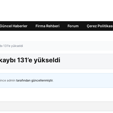
Güncel Haberler
Firma Rehberi
Forum
Çerez Politikas
bı 131’e yükseldi
 kaybı 131’e yükseldi
 önce
admin
tarafından güncellenmiştir.