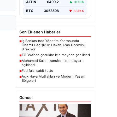
ALTIN
6499.2
▲ +0.10%
BTC
3058598
▼ -0.36%
Son Eklenen Haberler
İş Bankası’nda Yönetim Kadrosunda
■
Önemli Değişiklik: Hakan Aran Görevini
Bırakıyor
TÜGVA’dan çocuklar için meydan şenlikleri
■
Mohamed Salah transferinin detayları
■
açıklandı!
Fed faizi sabit tuttu
■
Açık Hava Mutfakları ve Modern Yaşam
■
Bölgeleri
Güncel