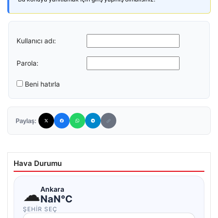
Kullanıcı adı:
Parola:
Beni hatırla
Paylaş:
Hava Durumu
☁
Ankara
NaN°C
ŞEHIR SEÇ