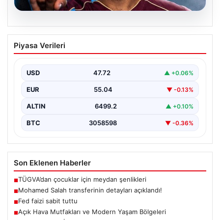
05.08.2026
Mohamed Salah transferinin detayları
Piyasa Verileri
açıklandı!
USD
47.72
▲ +0.06%
EUR
55.04
▼ -0.13%
ALTIN
6499.2
▲ +0.10%
BTC
3058598
▼ -0.36%
Son Eklenen Haberler
TÜGVA’dan çocuklar için meydan şenlikleri
■
Mohamed Salah transferinin detayları açıklandı!
■
Fed faizi sabit tuttu
■
Açık Hava Mutfakları ve Modern Yaşam Bölgeleri
■