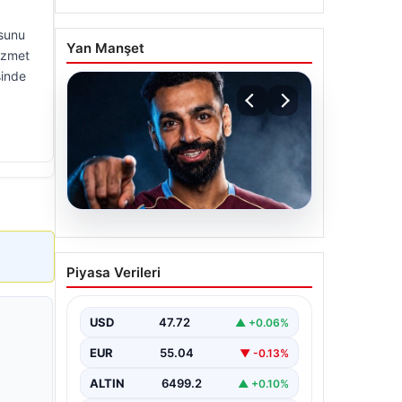
usunu
Yan Manşet
hizmet
sinde
05.08.2026
Mohamed Salah
Piyasa Verileri
transferinin detayları
açıklandı!
USD
47.72
▲ +0.06%
EUR
55.04
▼ -0.13%
ALTIN
6499.2
▲ +0.10%