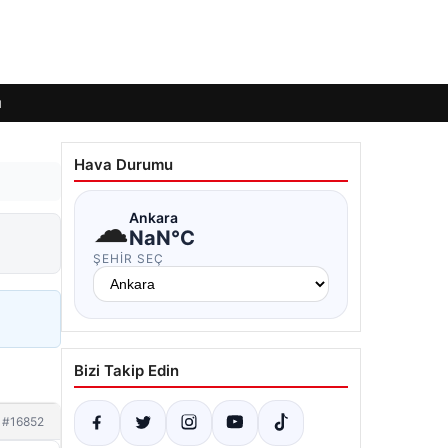
ı
Hava Durumu
☁
Ankara
NaN°C
ŞEHIR SEÇ
Bizi Takip Edin
#16852