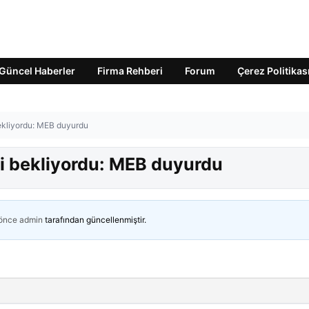
Güncel Haberler
Firma Rehberi
Forum
Çerez Politikas
ekliyordu: MEB duyurdu
i bekliyordu: MEB duyurdu
 önce
admin
tarafından güncellenmiştir.