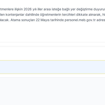
etmenlere ilişkin 2026 yılı iller arası isteğe bağlı yer değiştirme duyur
ilen kontenjanlar dahilinde öğretmenlerin tercihleri dikkate alınarak, 
ılacak. Atama sonuçları 22 Mayıs tarihinde personel.meb.gov.tr adre