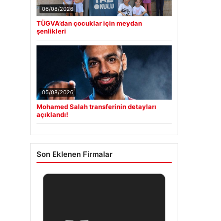
06/08/2026
TÜGVA’dan çocuklar için meydan
şenlikleri
05/08/2026
Mohamed Salah transferinin detayları
açıklandı!
Son Eklenen Firmalar