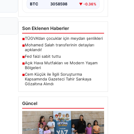
BTC
3058598
▼ -0.36%
Son Eklenen Haberler
TÜGVA’dan çocuklar için meydan şenlikleri
■
Mohamed Salah transferinin detayları
■
açıklandı!
Fed faizi sabit tuttu
■
Açık Hava Mutfakları ve Modern Yaşam
■
Bölgeleri
Cem Küçük ile İlgili Soruşturma
■
Kapsamında Gazeteci Tahir Sarıkaya
Gözaltına Alındı
Güncel